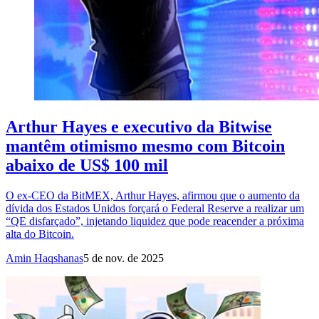
Arthur Hayes e executivo da Bitwise
mantêm otimismo mesmo com Bitcoin
abaixo de US$ 100 mil
O ex-CEO da BitMEX, Arthur Hayes, afirmou que o aumento da
dívida dos Estados Unidos forçará o Federal Reserve a realizar um
“QE disfarçado”, injetando liquidez que pode reacender a próxima
alta do Bitcoin.
Amin Haqshanas
5 de nov. de 2025