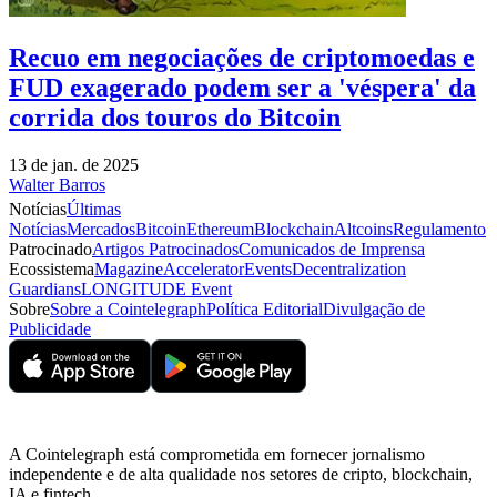
Recuo em negociações de criptomoedas e
FUD exagerado podem ser a 'véspera' da
corrida dos touros do Bitcoin
13 de jan. de 2025
Walter Barros
Notícias
Últimas
Notícias
Mercados
Bitcoin
Ethereum
Blockchain
Altcoins
Regulamento
Patrocinado
Artigos Patrocinados
Comunicados de Imprensa
Ecossistema
Magazine
Accelerator
Events
Decentralization
Guardians
LONGITUDE Event
Sobre
Sobre a Cointelegraph
Política Editorial
Divulgação de
Publicidade
A Cointelegraph está comprometida em fornecer jornalismo
independente e de alta qualidade nos setores de cripto, blockchain,
IA e fintech.