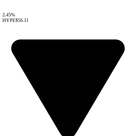
2.45%
HYPE
$56.11