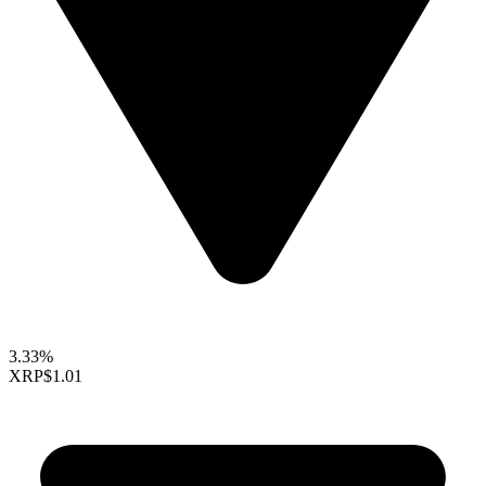
3.33%
XRP
$1.01