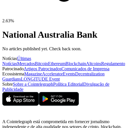
2.63%
National Australia Bank
No articles published yet. Check back soon.
Notícias
Últimas
Notícias
Mercados
Bitcoin
Ethereum
Blockchain
Altcoins
Regulamento
Patrocinado
Artigos Patrocinados
Comunicados de Imprensa
Ecossistema
Magazine
Accelerator
Events
Decentralization
Guardians
LONGITUDE Event
Sobre
Sobre a Cointelegraph
Política Editorial
Divulgação de
Publicidade
A Cointelegraph está comprometida em fornecer jornalismo
independente e de alta qualidade nos setores de cripto, blockchain,