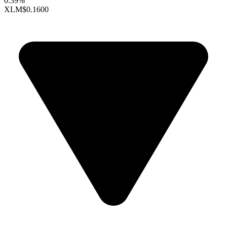
0.39%
XLM
$0.1600