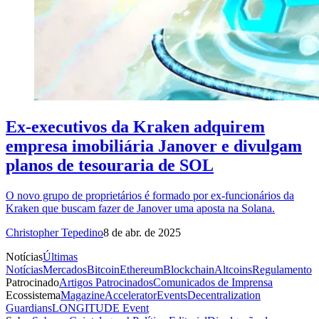
Ex-executivos da Kraken adquirem
empresa imobiliária Janover e divulgam
planos de tesouraria de SOL
O novo grupo de proprietários é formado por ex-funcionários da
Kraken que buscam fazer de Janover uma aposta na Solana.
Christopher Tepedino
8 de abr. de 2025
Notícias
Últimas
Notícias
Mercados
Bitcoin
Ethereum
Blockchain
Altcoins
Regulamento
Patrocinado
Artigos Patrocinados
Comunicados de Imprensa
Ecossistema
Magazine
Accelerator
Events
Decentralization
Guardians
LONGITUDE Event