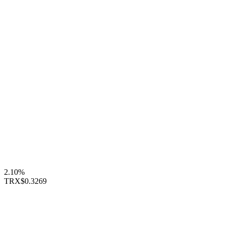
2.10%
TRX
$0.3269