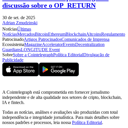
discussão sobre o OP_RETURN
30 de set. de 2025
Adrian Zmudzinski
Notícias
Últimas
Notícias
Mercados
Bitcoin
Ethereum
Blockchain
Altcoins
Regulamento
Patrocinado
Artigos Patrocinados
Comunicados de Imprensa
Ecossistema
Magazine
Accelerator
Events
Decentralization
Guardians
LONGITUDE Event
Sobre
Sobre a Cointelegraph
Política Editorial
Divulgação de
Publicidade
A Cointelegraph está comprometida em fornecer jornalismo
independente e de alta qualidade nos setores de cripto, blockchain,
IA e fintech.
Todas as notícias, análises e avaliações são produzidas com total
independência e integridade jornalística. Para mais detalhes sobre
nossos padrões e processos, leia nossa
Política Editorial
.