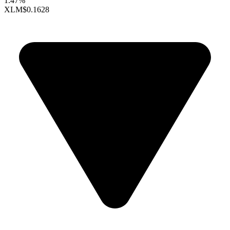
1.47%
XLM
$0.1628