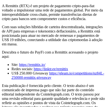
A Remittix (RTX) é um projeto de pagamento cripto-para-fiat
voltado a impulsionar uma rede de pagamentos global. Por meio da
interoperabilidade cross-chain, permite transferências diretas de
cripto para bancos sem comprometer custos e eficiência.
Com suas soluções híbridas de carteira descentralizada, integrações
de API para empresas e tokenomics deflacionário, a Remittix está
posicionada para atuar no mercado de remessas e pagamentos de
US$ 19 trilhões, conectando a utilidade das criptomoedas à adoção
em massa.
Descubra o futuro do PayFi com a Remittix acessando o projeto
aqui:
Site:
https://remittix.io/
Redes sociais:
https://linktr.ee/remittix
US$ 250.000 Giveaway
https://gleam.io/competitions/nz84L-
250000-remittix-giveaway
Esta publicação é fornecida pelo cliente. O texto abaixo é um
comunicado de imprensa pago que não faz parte do conteúdo
editorial independente da Cointelegraph.com. O texto passou por
uma revisão editorial para garantir qualidade e relevância e pode não
refletir as opiniões e pontos de vista da Cointelegraph.com. Os