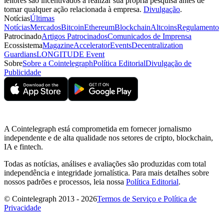
leitores são incentivados a realizar sua própria pesquisa antes de
tomar qualquer ação relacionada à empresa.
Divulgação
.
Notícias
Últimas
Notícias
Mercados
Bitcoin
Ethereum
Blockchain
Altcoins
Regulamento
Patrocinado
Artigos Patrocinados
Comunicados de Imprensa
Ecossistema
Magazine
Accelerator
Events
Decentralization
Guardians
LONGITUDE Event
Sobre
Sobre a Cointelegraph
Política Editorial
Divulgação de
Publicidade
A Cointelegraph está comprometida em fornecer jornalismo
independente e de alta qualidade nos setores de cripto, blockchain,
IA e fintech.
Todas as notícias, análises e avaliações são produzidas com total
independência e integridade jornalística. Para mais detalhes sobre
nossos padrões e processos, leia nossa
Política Editorial
.
© Cointelegraph 2013 - 2026
Termos de Serviço e Política de
Privacidade