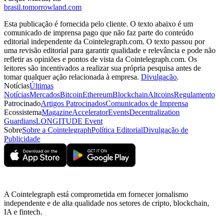
brasil.tomorrowland.com
Esta publicação é fornecida pelo cliente. O texto abaixo é um
comunicado de imprensa pago que não faz parte do conteúdo
editorial independente da Cointelegraph.com. O texto passou por
uma revisão editorial para garantir qualidade e relevância e pode não
refletir as opiniões e pontos de vista da Cointelegraph.com. Os
leitores são incentivados a realizar sua própria pesquisa antes de
tomar qualquer ação relacionada à empresa.
Divulgação
.
Notícias
Últimas
Notícias
Mercados
Bitcoin
Ethereum
Blockchain
Altcoins
Regulamento
Patrocinado
Artigos Patrocinados
Comunicados de Imprensa
Ecossistema
Magazine
Accelerator
Events
Decentralization
Guardians
LONGITUDE Event
Sobre
Sobre a Cointelegraph
Política Editorial
Divulgação de
Publicidade
A Cointelegraph está comprometida em fornecer jornalismo
independente e de alta qualidade nos setores de cripto, blockchain,
IA e fintech.