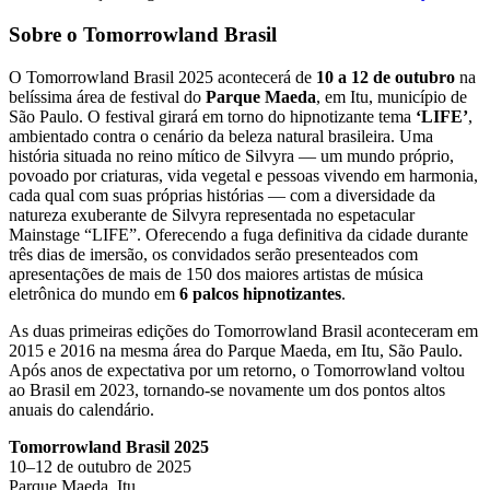
Sobre o Tomorrowland Brasil
O Tomorrowland Brasil 2025 acontecerá de
10 a 12 de outubro
na
belíssima área de festival do
Parque Maeda
, em Itu, município de
São Paulo. O festival girará em torno do hipnotizante tema
‘LIFE’
,
ambientado contra o cenário da beleza natural brasileira. Uma
história situada no reino mítico de Silvyra — um mundo próprio,
povoado por criaturas, vida vegetal e pessoas vivendo em harmonia,
cada qual com suas próprias histórias — com a diversidade da
natureza exuberante de Silvyra representada no espetacular
Mainstage “LIFE”. Oferecendo a fuga definitiva da cidade durante
três dias de imersão, os convidados serão presenteados com
apresentações de mais de 150 dos maiores artistas de música
eletrônica do mundo em
6 palcos hipnotizantes
.
As duas primeiras edições do Tomorrowland Brasil aconteceram em
2015 e 2016 na mesma área do Parque Maeda, em Itu, São Paulo.
Após anos de expectativa por um retorno, o Tomorrowland voltou
ao Brasil em 2023, tornando-se novamente um dos pontos altos
anuais do calendário.
Tomorrowland Brasil 2025
10–12 de outubro de 2025
Parque Maeda, Itu