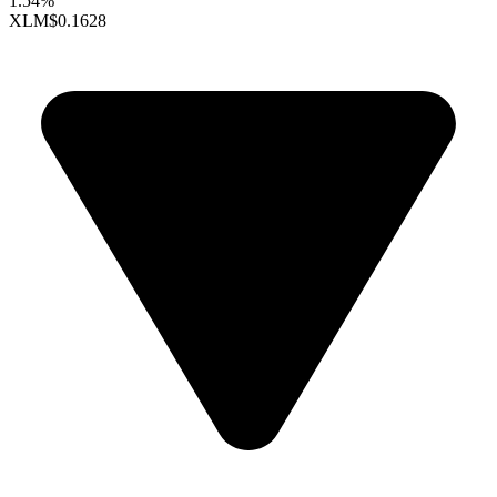
1.54%
XLM
$0.1628