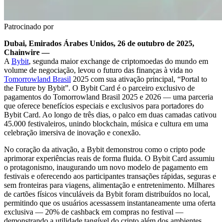
Patrocinado por
Dubai, Emirados Árabes Unidos, 26 de outubro de 2025,
Chainwire —
A
Bybit
, segunda maior exchange de criptomoedas do mundo em
volume de negociação, levou o futuro das finanças à vida no
Tomorrowland Brasil
2025 com sua ativação principal, “Portal to
the Future by Bybit”. O Bybit Card é o parceiro exclusivo de
pagamentos do Tomorrowland Brasil 2025 e 2026 — uma parceria
que oferece benefícios especiais e exclusivos para portadores do
Bybit Card. Ao longo de três dias, o palco em duas camadas cativou
45.000 festivaleiros, unindo blockchain, música e cultura em uma
celebração imersiva de inovação e conexão.
No coração da ativação, a Bybit demonstrou como o cripto pode
aprimorar experiências reais de forma fluida. O Bybit Card assumiu
o protagonismo, inaugurando um novo modelo de pagamento em
festivais e oferecendo aos participantes transações rápidas, seguras e
sem fronteiras para viagens, alimentação e entretenimento. Milhares
de cartões físicos vinculáveis da Bybit foram distribuídos no local,
permitindo que os usuários acessassem instantaneamente uma oferta
exclusiva — 20% de cashback em compras no festival —
demonstrando a utilidade tangível do cripto além dos ambientes