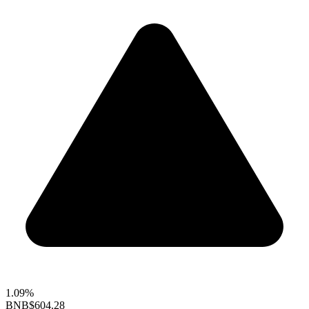
1.09%
BNB
$604.28