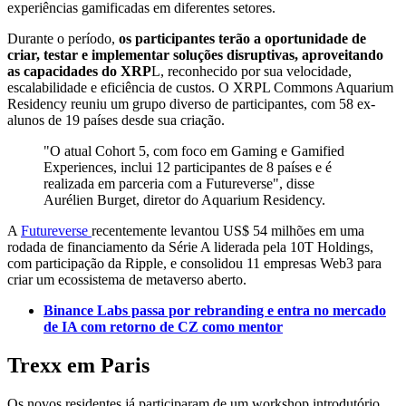
experiências gamificadas em diferentes setores.
Durante o período,
os participantes terão a oportunidade de
criar, testar e implementar soluções disruptivas, aproveitando
as capacidades do XRP
L, reconhecido por sua velocidade,
escalabilidade e eficiência de custos. O XRPL Commons Aquarium
Residency reuniu um grupo diverso de participantes, com 58 ex-
alunos de 19 países desde sua criação.
"O atual Cohort 5, com foco em Gaming e Gamified
Experiences, inclui 12 participantes de 8 países e é
realizada em parceria com a Futureverse", disse
Aurélien Burget, diretor do Aquarium Residency.
A
Futureverse
recentemente levantou US$ 54 milhões em uma
rodada de financiamento da Série A liderada pela 10T Holdings,
com participação da Ripple, e consolidou 11 empresas Web3 para
criar um ecossistema de metaverso aberto.
Binance Labs passa por rebranding e entra no mercado
de IA com retorno de CZ como mentor
Trexx em Paris
Os novos residentes já participaram de um workshop introdutório