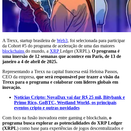
A Trexx, startup brasileira de
Web3
, foi selecionada para participar
da Cohort #5 do programa de aceleração de uma das maiores
blockchains
do mundo, a
XRP
Ledger (XRPL).
O programa é
uma imersão de 12 semanas que acontece em Paris, de 13 de
janeiro a 4 de abril de 2025.
Representando a Trexx na capital francesa está Heloisa Passos,
CEO da empresa,
que será responsável por trazer a visão da
Trexx para o programa e colaborar com líderes globais em
inovação.
Notícias Cripto: NovaDax vai dar R$ 25 mil, Bitybank e
Primo Rico, GoBTC, Westland World, os principais
eventos cripto e outras novidades
Com foco na fusão inovadora entre gaming e blockchain,
o
programa busca explorar as potencialidades do XRP Ledger
(XRPL
) como base para experiências de jogos descentralizados e