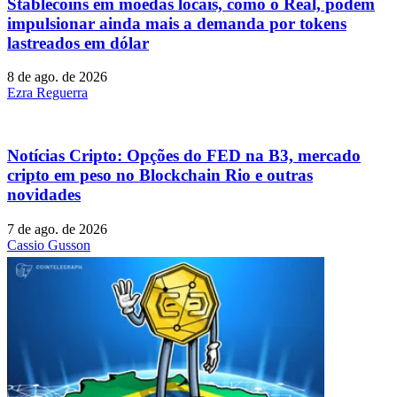
Stablecoins ​​em moedas locais, como o Real, podem
impulsionar ainda mais a demanda por tokens
lastreados em dólar
8 de ago. de 2026
Ezra Reguerra
Notícias Cripto: Opções do FED na B3, mercado
cripto em peso no Blockchain Rio e outras
novidades
7 de ago. de 2026
Cassio Gusson