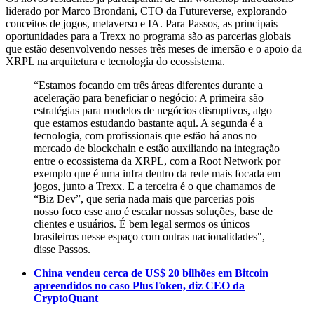
liderado por Marco Brondani, CTO da Futureverse, explorando
conceitos de jogos, metaverso e IA. Para Passos, as principais
oportunidades para a Trexx no programa são as parcerias globais
que estão desenvolvendo nesses três meses de imersão e o apoio da
XRPL na arquitetura e tecnologia do ecossistema.
“Estamos focando em três áreas diferentes durante a
aceleração para beneficiar o negócio: A primeira são
estratégias para modelos de negócios disruptivos, algo
que estamos estudando bastante aqui. A segunda é a
tecnologia, com profissionais que estão há anos no
mercado de blockchain e estão auxiliando na integração
entre o ecossistema da XRPL, com a Root Network por
exemplo que é uma infra dentro da rede mais focada em
jogos, junto a Trexx. E a terceira é o que chamamos de
“Biz Dev”, que seria nada mais que parcerias pois
nosso foco esse ano é escalar nossas soluções, base de
clientes e usuários. É bem legal sermos os únicos
brasileiros nesse espaço com outras nacionalidades",
disse Passos.
China vendeu cerca de US$ 20 bilhões em Bitcoin
apreendidos no caso PlusToken, diz CEO da
CryptoQuant