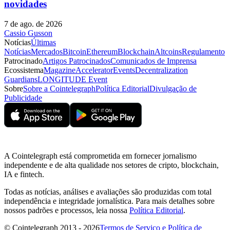
novidades
7 de ago. de 2026
Cassio Gusson
Notícias
Últimas
Notícias
Mercados
Bitcoin
Ethereum
Blockchain
Altcoins
Regulamento
Patrocinado
Artigos Patrocinados
Comunicados de Imprensa
Ecossistema
Magazine
Accelerator
Events
Decentralization
Guardians
LONGITUDE Event
Sobre
Sobre a Cointelegraph
Política Editorial
Divulgação de
Publicidade
A Cointelegraph está comprometida em fornecer jornalismo
independente e de alta qualidade nos setores de cripto, blockchain,
IA e fintech.
Todas as notícias, análises e avaliações são produzidas com total
independência e integridade jornalística. Para mais detalhes sobre
nossos padrões e processos, leia nossa
Política Editorial
.
© Cointelegraph 2013 - 2026
Termos de Serviço e Política de