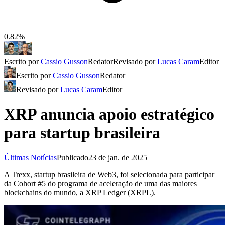
0.82%
Escrito por
Cassio Gusson
Redator
Revisado por
Lucas Caram
Editor
Escrito por
Cassio Gusson
Redator
Revisado por
Lucas Caram
Editor
XRP anuncia apoio estratégico
para startup brasileira
Últimas Notícias
Publicado
23 de jan. de 2025
A Trexx, startup brasileira de Web3, foi selecionada para participar
da Cohort #5 do programa de aceleração de uma das maiores
blockchains do mundo, a XRP Ledger (XRPL).