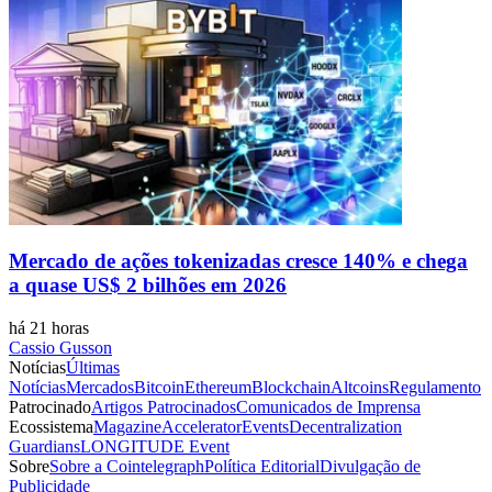
Mercado de ações tokenizadas cresce 140% e chega
a quase US$ 2 bilhões em 2026
há 21 horas
Cassio Gusson
Notícias
Últimas
Notícias
Mercados
Bitcoin
Ethereum
Blockchain
Altcoins
Regulamento
Patrocinado
Artigos Patrocinados
Comunicados de Imprensa
Ecossistema
Magazine
Accelerator
Events
Decentralization
Guardians
LONGITUDE Event
Sobre
Sobre a Cointelegraph
Política Editorial
Divulgação de
Publicidade