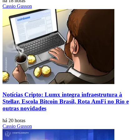
há 18 horas
Cassio Gusson
Notícias Cripto: Lumx integra infraestrutura à
Stellar, Escola Bitcoin Brasil, Rota AmFi no Rio e
outras novidades
há 20 horas
Cassio Gusson