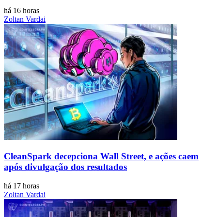
há 16 horas
Zoltan Vardai
CleanSpark decepciona Wall Street, e ações caem
após divulgação dos resultados
há 17 horas
Zoltan Vardai