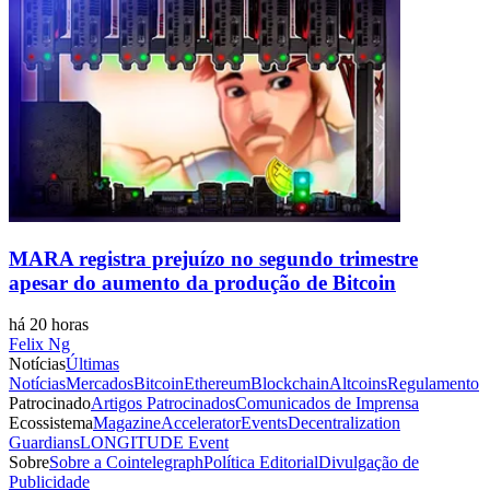
MARA registra prejuízo no segundo trimestre
apesar do aumento da produção de Bitcoin
há 20 horas
Felix Ng
Notícias
Últimas
Notícias
Mercados
Bitcoin
Ethereum
Blockchain
Altcoins
Regulamento
Patrocinado
Artigos Patrocinados
Comunicados de Imprensa
Ecossistema
Magazine
Accelerator
Events
Decentralization
Guardians
LONGITUDE Event
Sobre
Sobre a Cointelegraph
Política Editorial
Divulgação de
Publicidade