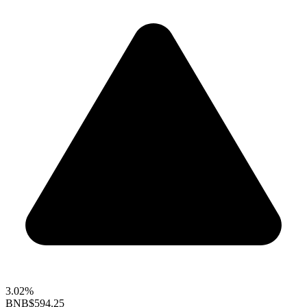
3.02%
BNB
$594.25