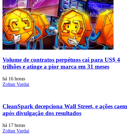
Volume de contratos perpétuos cai para US$ 4
trilhões e atinge a pior marca em 31 meses
há 16 horas
Zoltan Vardai
CleanSpark decepciona Wall Street, e ações caem
após divulgação dos resultados
há 17 horas
Zoltan Vardai