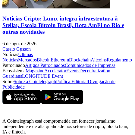
Notícias Cripto: Lumx integra infraestrutura à
Stellar, Escola Bitcoin Brasil, Rota AmFi no Rio e
outras novidades
6 de ago. de 2026
Cassio Gusson
Notícias
Últimas
Notícias
Mercados
Bitcoin
Ethereum
Blockchain
Altcoins
Regulamento
Patrocinado
Artigos Patrocinados
Comunicados de Imprensa
Ecossistema
Magazine
Accelerator
Events
Decentralization
Guardians
LONGITUDE Event
Sobre
Sobre a Cointelegraph
Política Editorial
Divulgação de
Publicidade
A Cointelegraph está comprometida em fornecer jornalismo
independente e de alta qualidade nos setores de cripto, blockchain,
IA e fintech.