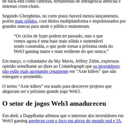
de back-end como carteiras, ferramentas de inteligência artificial e
sistemas cross-chain.
Segundo Gherghelas, no curto prazo haverá menos lançamentos,
porém
mais sólidos
, com títulos multiplataforma e impulsionados por
grandes marcas para atrair o público mainstream.
“Os ciclos de hype podem ter passado, mas o que
vemos agora é uma base mais sólida e sustentável
sendo construída, o que pode tornar a próxima onda do
Web3 gaming maior e mais resiliente do que nunca.”
Em março, o cofundador da Sky Mavis, Jeffrey Zirlin, expressou
opinião semelhante ao dizer ao Cointelegraph que
os investidores
não estão mais apostando cegamente
em “Axie killers” que não
entregam o prometido.
O termo “Axie killers” era usado para descrever projetos que
alegavam ser o próximo grande jogo Web3.
O setor de jogos Web3 amadureceu
Em abril, a DappRadar afirmou que o interesse dos investidores em
Web3 gaming
arrefeceu com o foco em ativos do mundo real e IA
.