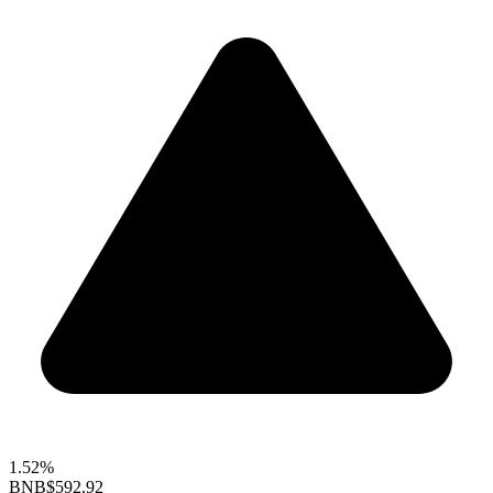
1.52%
BNB
$592.92