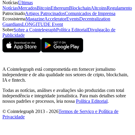
Notícias
Últimas
Notícias
Mercados
Bitcoin
Ethereum
Blockchain
Altcoins
Regulamento
Patrocinado
Artigos Patrocinados
Comunicados de Imprensa
Ecossistema
Magazine
Accelerator
Events
Decentralization
Guardians
LONGITUDE Event
Sobre
Sobre a Cointelegraph
Política Editorial
Divulgação de
Publicidade
A Cointelegraph está comprometida em fornecer jornalismo
independente e de alta qualidade nos setores de cripto, blockchain,
IA e fintech.
Todas as notícias, análises e avaliações são produzidas com total
independência e integridade jornalística. Para mais detalhes sobre
nossos padrões e processos, leia nossa
Política Editorial
.
© Cointelegraph 2013 - 2026
Termos de Serviço e Política de
Privacidade