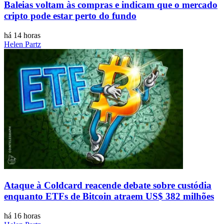
Baleias voltam às compras e indicam que o mercado
cripto pode estar perto do fundo
há 14 horas
Helen Partz
Ataque à Coldcard reacende debate sobre custódia
enquanto ETFs de Bitcoin atraem US$ 382 milhões
há 16 horas