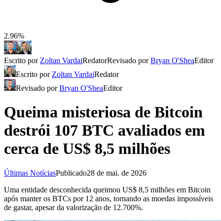
2.96%
Escrito por
Zoltan Vardai
Redator
Revisado por
Bryan O'Shea
Editor
Escrito por
Zoltan Vardai
Redator
Revisado por
Bryan O'Shea
Editor
Queima misteriosa de Bitcoin
destrói 107 BTC avaliados em
cerca de US$ 8,5 milhões
Últimas Notícias
Publicado
28 de mai. de 2026
Uma entidade desconhecida queimou US$ 8,5 milhões em Bitcoin
após manter os BTCs por 12 anos, tornando as moedas impossíveis
de gastar, apesar da valorização de 12.700%.