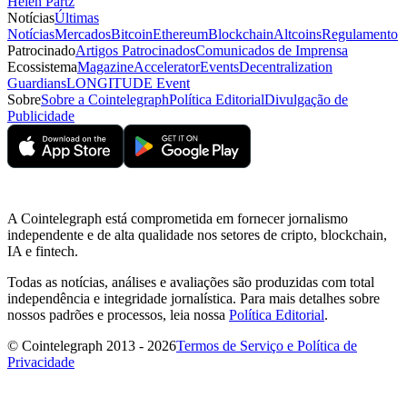
Helen Partz
Notícias
Últimas
Notícias
Mercados
Bitcoin
Ethereum
Blockchain
Altcoins
Regulamento
Patrocinado
Artigos Patrocinados
Comunicados de Imprensa
Ecossistema
Magazine
Accelerator
Events
Decentralization
Guardians
LONGITUDE Event
Sobre
Sobre a Cointelegraph
Política Editorial
Divulgação de
Publicidade
A Cointelegraph está comprometida em fornecer jornalismo
independente e de alta qualidade nos setores de cripto, blockchain,
IA e fintech.
Todas as notícias, análises e avaliações são produzidas com total
independência e integridade jornalística. Para mais detalhes sobre
nossos padrões e processos, leia nossa
Política Editorial
.
© Cointelegraph 2013 - 2026
Termos de Serviço e Política de
Privacidade