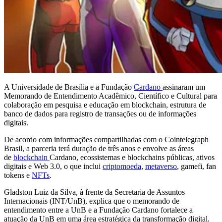
A Universidade de Brasília e a Fundação
Cardano
assinaram um
Memorando de Entendimento Acadêmico, Científico e Cultural para
colaboração em pesquisa e educação em blockchain, estrutura de
banco de dados para registro de transações ou de informações
digitais.
De acordo com informações compartilhadas com o Cointelegraph
Brasil, a parceria terá duração de três anos e envolve as áreas
de
blockchain
Cardano, ecossistemas e blockchains públicas, ativos
digitais e Web 3.0, o que inclui
criptomoeda
,
metaverso
, gamefi, fan
tokens e
NFTs
.
Gladston Luiz da Silva, à frente da Secretaria de Assuntos
Internacionais (INT/UnB), explica que o memorando de
entendimento entre a UnB e a Fundação Cardano fortalece a
atuação da UnB em uma área estratégica da transformação digital.