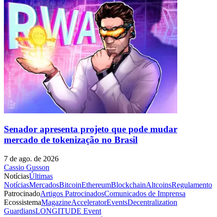
Senador apresenta projeto que pode mudar
mercado de tokenização no Brasil
7 de ago. de 2026
Cassio Gusson
Notícias
Últimas
Notícias
Mercados
Bitcoin
Ethereum
Blockchain
Altcoins
Regulamento
Patrocinado
Artigos Patrocinados
Comunicados de Imprensa
Ecossistema
Magazine
Accelerator
Events
Decentralization
Guardians
LONGITUDE Event