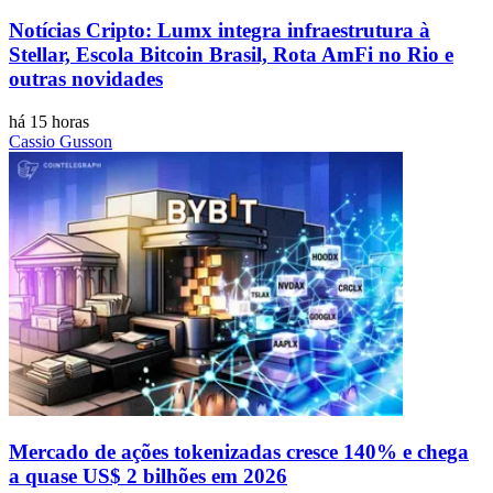
Notícias Cripto: Lumx integra infraestrutura à
Stellar, Escola Bitcoin Brasil, Rota AmFi no Rio e
outras novidades
há 15 horas
Cassio Gusson
Mercado de ações tokenizadas cresce 140% e chega
a quase US$ 2 bilhões em 2026