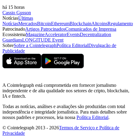
há 15 horas
Cassio Gusson
Notícias
Últimas
Notícias
Mercados
Bitcoin
Ethereum
Blockchain
Altcoins
Regulamento
Patrocinado
Artigos Patrocinados
Comunicados de Imprensa
Ecossistema
Magazine
Accelerator
Events
Decentralization
Guardians
LONGITUDE Event
Sobre
Sobre a Cointelegraph
Política Editorial
Divulgação de
Publicidade
A Cointelegraph está comprometida em fornecer jornalismo
independente e de alta qualidade nos setores de cripto, blockchain,
IA e fintech.
Todas as notícias, análises e avaliações são produzidas com total
independência e integridade jornalística. Para mais detalhes sobre
nossos padrões e processos, leia nossa
Política Editorial
.
© Cointelegraph 2013 - 2026
Termos de Serviço e Política de
Privacidade