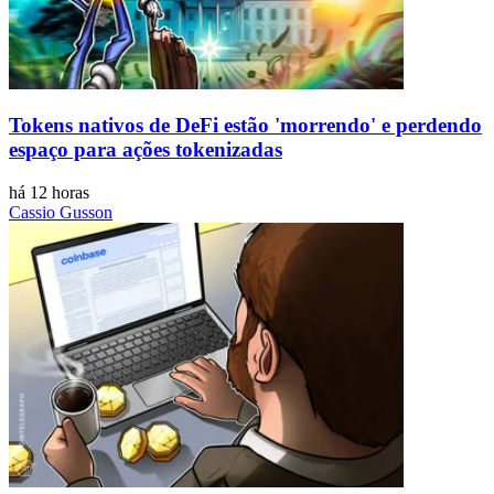
Tokens nativos de DeFi estão 'morrendo' e perdendo
espaço para ações tokenizadas
há 12 horas
Cassio Gusson