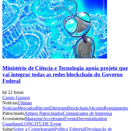
Ministério de Ciência e Tecnologia apoia projeto que
vai integrar todas as redes blockchain do Governo
Federal
há 22 horas
Cassio Gusson
Notícias
Últimas
Notícias
Mercados
Bitcoin
Ethereum
Blockchain
Altcoins
Regulamento
Patrocinado
Artigos Patrocinados
Comunicados de Imprensa
Ecossistema
Magazine
Accelerator
Events
Decentralization
Guardians
LONGITUDE Event
Sobre
Sobre a Cointelegraph
Política Editorial
Divulgação de