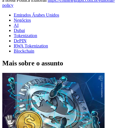
a nossa Política Editorial
https://cointelegraph.com.br/editorial-
policy
Emirados Árabes Unidos
Negócios
AI
Dubai
Tokenization
DePIN
RWA Tokenization
Blockchain
Mais sobre o assunto