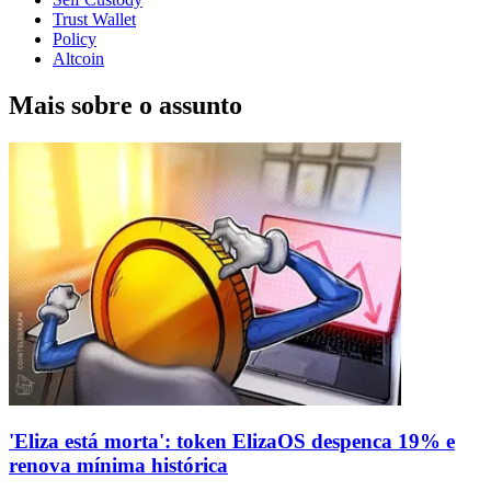
Trust Wallet
Policy
Altcoin
Mais sobre o assunto
'Eliza está morta': token ElizaOS despenca 19% e
renova mínima histórica