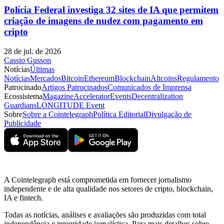
Polícia Federal investiga 32 sites de IA que permitem
criação de imagens de nudez com pagamento em
cripto
28 de jul. de 2026
Cassio Gusson
Notícias
Últimas
Notícias
Mercados
Bitcoin
Ethereum
Blockchain
Altcoins
Regulamento
Patrocinado
Artigos Patrocinados
Comunicados de Imprensa
Ecossistema
Magazine
Accelerator
Events
Decentralization
Guardians
LONGITUDE Event
Sobre
Sobre a Cointelegraph
Política Editorial
Divulgação de
Publicidade
A Cointelegraph está comprometida em fornecer jornalismo
independente e de alta qualidade nos setores de cripto, blockchain,
IA e fintech.
Todas as notícias, análises e avaliações são produzidas com total
independência e integridade jornalística. Para mais detalhes sobre