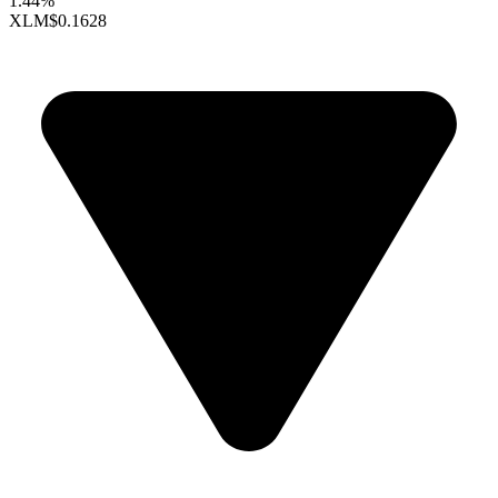
1.44%
XLM
$0.1628