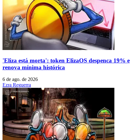
'Eliza está morta': token ElizaOS despenca 19% e
renova mínima histórica
6 de ago. de 2026
Ezra Reguerra