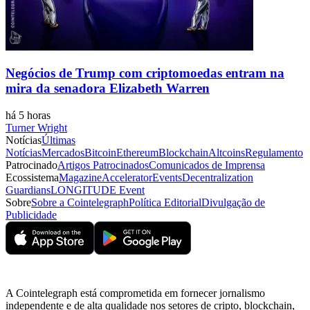
Negócios de Trump com criptomoedas entram na
mira da senadora Elizabeth Warren
há 5 horas
Turner Wright
Notícias
Últimas
Notícias
Mercados
Bitcoin
Ethereum
Blockchain
Altcoins
Regulamento
Patrocinado
Artigos Patrocinados
Comunicados de Imprensa
Ecossistema
Magazine
Accelerator
Events
Decentralization
Guardians
LONGITUDE Event
Sobre
Sobre a Cointelegraph
Política Editorial
Divulgação de
Publicidade
A Cointelegraph está comprometida em fornecer jornalismo
independente e de alta qualidade nos setores de cripto, blockchain,