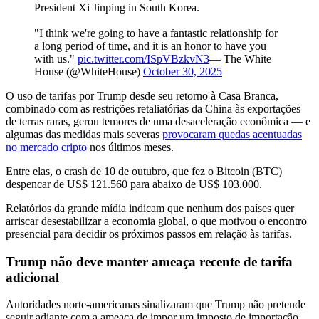
President Xi Jinping in South Korea.
"I think we're going to have a fantastic relationship for
a long period of time, and it is an honor to have you
with us."
pic.twitter.com/ISpVBzkvN3
— The White
House (@WhiteHouse)
October 30, 2025
O uso de tarifas por Trump desde seu retorno à Casa Branca,
combinado com as restrições retaliatórias da China às exportações
de terras raras, gerou temores de uma desaceleração econômica — e
algumas das medidas mais severas
provocaram quedas acentuadas
no mercado cripto
nos últimos meses.
Entre elas, o crash de 10 de outubro, que fez o Bitcoin (BTC)
despencar de US$ 121.560 para abaixo de US$ 103.000.
Relatórios da grande mídia indicam que nenhum dos países quer
arriscar desestabilizar a economia global, o que motivou o encontro
presencial para decidir os próximos passos em relação às tarifas.
Trump não deve manter ameaça recente de tarifa
adicional
Autoridades norte-americanas sinalizaram que Trump não pretende
seguir adiante com a ameaça de impor um imposto de importação