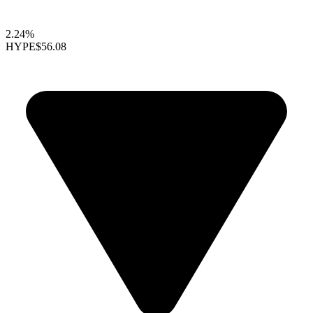
2.24%
HYPE
$56.08