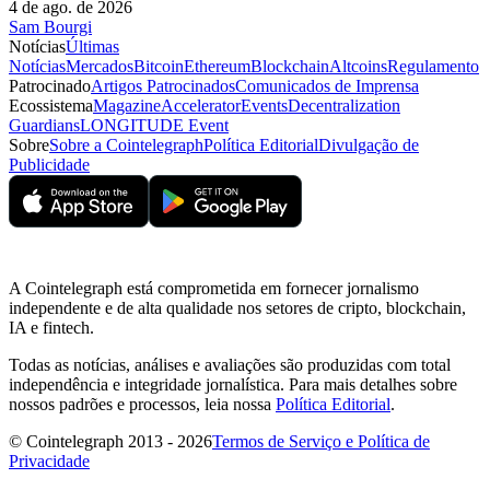
4 de ago. de 2026
Sam Bourgi
Notícias
Últimas
Notícias
Mercados
Bitcoin
Ethereum
Blockchain
Altcoins
Regulamento
Patrocinado
Artigos Patrocinados
Comunicados de Imprensa
Ecossistema
Magazine
Accelerator
Events
Decentralization
Guardians
LONGITUDE Event
Sobre
Sobre a Cointelegraph
Política Editorial
Divulgação de
Publicidade
A Cointelegraph está comprometida em fornecer jornalismo
independente e de alta qualidade nos setores de cripto, blockchain,
IA e fintech.
Todas as notícias, análises e avaliações são produzidas com total
independência e integridade jornalística. Para mais detalhes sobre
nossos padrões e processos, leia nossa
Política Editorial
.
© Cointelegraph 2013 - 2026
Termos de Serviço e Política de
Privacidade