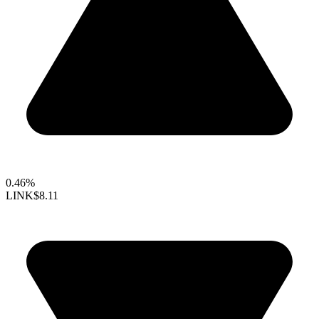
0.46%
LINK
$8.11