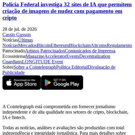
Polícia Federal investiga 32 sites de IA que permitem
criação de imagens de nudez com pagamento em
cripto
28 de jul. de 2026
Cassio Gusson
Notícias
Últimas
Notícias
Mercados
Bitcoin
Ethereum
Blockchain
Altcoins
Regulamento
Patrocinado
Artigos Patrocinados
Comunicados de Imprensa
Ecossistema
Magazine
Accelerator
Events
Decentralization
Guardians
LONGITUDE Event
Sobre
Sobre a Cointelegraph
Política Editorial
Divulgação de
Publicidade
A Cointelegraph está comprometida em fornecer jornalismo
independente e de alta qualidade nos setores de cripto, blockchain,
IA e fintech.
Todas as notícias, análises e avaliações são produzidas com total
independência e integridade jornalística. Para mais detalhes sobre