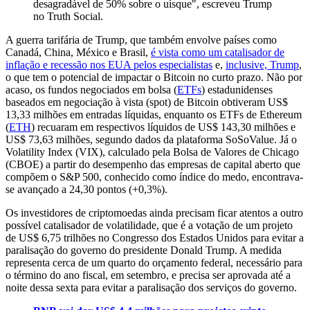
desagradável de 50% sobre o uísque", escreveu Trump
no Truth Social.
A guerra tarifária de Trump, que também envolve países como
Canadá, China, México e Brasil,
é vista como um catalisador de
inflação e recessão nos EUA pelos especialistas
e,
inclusive, Trump
,
o que tem o potencial de impactar o Bitcoin no curto prazo. Não por
acaso, os fundos negociados em bolsa (
ETFs
) estadunidenses
baseados em negociação à vista (spot) de Bitcoin obtiveram US$
13,33 milhões em entradas líquidas, enquanto os ETFs de Ethereum
(
ETH
) recuaram em respectivos líquidos de US$ 143,30 milhões e
US$ 73,63 milhões, segundo dados da plataforma SoSoValue. Já o
Volatility Index (VIX), calculado pela Bolsa de Valores de Chicago
(CBOE) a partir do desempenho das empresas de capital aberto que
compõem o S&P 500, conhecido como índice do medo, encontrava-
se avançado a 24,30 pontos (+0,3%).
Os investidores de criptomoedas ainda precisam ficar atentos a outro
possível catalisador de volatilidade, que é a votação de um projeto
de US$ 6,75 trilhões no Congresso dos Estados Unidos para evitar a
paralisação do governo do presidente Donald Trump. A medida
representa cerca de um quarto do orçamento federal, necessário para
o término do ano fiscal, em setembro, e precisa ser aprovada até a
noite dessa sexta para evitar a paralisação dos serviços do governo.