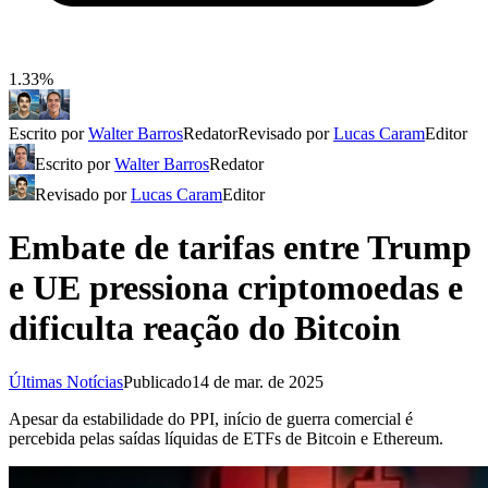
1.33%
Escrito por
Walter Barros
Redator
Revisado por
Lucas Caram
Editor
Escrito por
Walter Barros
Redator
Revisado por
Lucas Caram
Editor
Embate de tarifas entre Trump
e UE pressiona criptomoedas e
dificulta reação do Bitcoin
Últimas Notícias
Publicado
14 de mar. de 2025
Apesar da estabilidade do PPI, início de guerra comercial é
percebida pelas saídas líquidas de ETFs de Bitcoin e Ethereum.