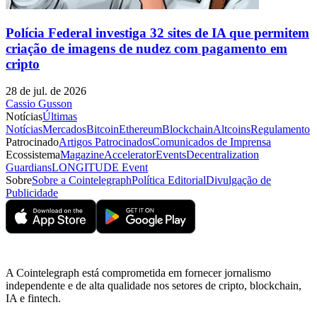
Polícia Federal investiga 32 sites de IA que permitem
criação de imagens de nudez com pagamento em
cripto
28 de jul. de 2026
Cassio Gusson
Notícias
Últimas
Notícias
Mercados
Bitcoin
Ethereum
Blockchain
Altcoins
Regulamento
Patrocinado
Artigos Patrocinados
Comunicados de Imprensa
Ecossistema
Magazine
Accelerator
Events
Decentralization
Guardians
LONGITUDE Event
Sobre
Sobre a Cointelegraph
Política Editorial
Divulgação de
Publicidade
A Cointelegraph está comprometida em fornecer jornalismo
independente e de alta qualidade nos setores de cripto, blockchain,
IA e fintech.