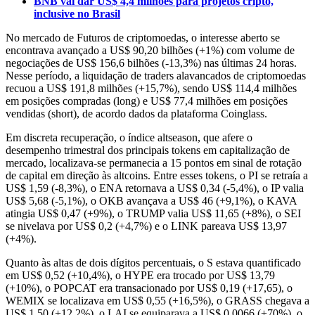
BNB vai dar US$ 4,4 milhões para projetos cripto,
inclusive no Brasil
No mercado de Futuros de criptomoedas, o interesse aberto se
encontrava avançado a US$ 90,20 bilhões (+1%) com volume de
negociações de US$ 156,6 bilhões (-13,3%) nas últimas 24 horas.
Nesse período, a liquidação de traders alavancados de criptomoedas
recuou a US$ 191,8 milhões (+15,7%), sendo US$ 114,4 milhões
em posições compradas (long) e US$ 77,4 milhões em posições
vendidas (short), de acordo dados da plataforma Coinglass.
Em discreta recuperação, o índice altseason, que afere o
desempenho trimestral dos principais tokens em capitalização de
mercado, localizava-se permanecia a 15 pontos em sinal de rotação
de capital em direção às altcoins. Entre esses tokens, o PI se retraía a
US$ 1,59 (-8,3%), o ENA retornava a US$ 0,34 (-5,4%), o IP valia
US$ 5,68 (-5,1%), o OKB avançava a US$ 46 (+9,1%), o KAVA
atingia US$ 0,47 (+9%), o TRUMP valia US$ 11,65 (+8%), o SEI
se nivelava por US$ 0,2 (+4,7%) e o LINK pareava US$ 13,97
(+4%).
Quanto às altas de dois dígitos percentuais, o S estava quantificado
em US$ 0,52 (+10,4%), o HYPE era trocado por US$ 13,79
(+10%), o POPCAT era transacionado por US$ 0,19 (+17,65), o
WEMIX se localizava em US$ 0,55 (+16,5%), o GRASS chegava a
US$ 1,50 (+12,2%), o LAI se equiparava a US$ 0,0066 (+70%), o