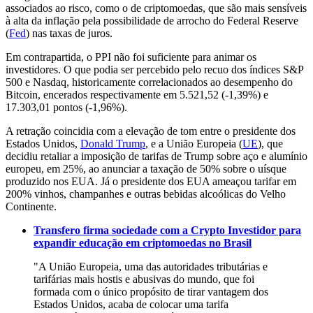
associados ao risco, como o de criptomoedas, que são mais sensíveis
à alta da inflação pela possibilidade de arrocho do Federal Reserve
(
Fed
) nas taxas de juros.
Em contrapartida, o PPI não foi suficiente para animar os
investidores. O que podia ser percebido pelo recuo dos índices S&P
500 e Nasdaq, historicamente correlacionados ao desempenho do
Bitcoin, encerados respectivamente em 5.521,52 (-1,39%) e
17.303,01 pontos (-1,96%).
A retração coincidia com a elevação de tom entre o presidente dos
Estados Unidos,
Donald Trump
, e a União Europeia (
UE
), que
decidiu retaliar a imposição de tarifas de Trump sobre aço e alumínio
europeu, em 25%, ao anunciar a taxação de 50% sobre o uísque
produzido nos EUA. Já o presidente dos EUA ameaçou tarifar em
200% vinhos, champanhes e outras bebidas alcoólicas do Velho
Continente.
Transfero firma sociedade com a Crypto Investidor para
expandir educação em criptomoedas no Brasil
"A União Europeia, uma das autoridades tributárias e
tarifárias mais hostis e abusivas do mundo, que foi
formada com o único propósito de tirar vantagem dos
Estados Unidos, acaba de colocar uma tarifa