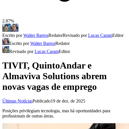
2.87%
Escrito por
Walter Barros
Redator
Revisado por
Lucas Caram
Editor
Escrito por
Walter Barros
Redator
Revisado por
Lucas Caram
Editor
TIVIT, QuintoAndar e
Almaviva Solutions abrem
novas vagas de emprego
Últimas Notícias
Publicado
19 de dez. de 2025
Posições privilegiam tecnologia, mas há oportunidades para
profissionais de outras áreas.