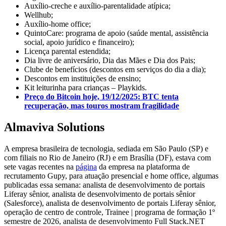
Auxílio-creche e auxílio-parentalidade atípica;
Wellhub;
Auxílio-home office;
QuintoCare: programa de apoio (saúde mental, assistência
social, apoio jurídico e financeiro);
Licença parental estendida;
Dia livre de aniversário, Dia das Mães e Dia dos Pais;
Clube de benefícios (descontos em serviços do dia a dia);
Descontos em instituições de ensino;
Kit leiturinha para crianças – Playkids.
Preço do Bitcoin hoje, 19/12/2025: BTC tenta
recuperação, mas touros mostram fragilidade
Almaviva Solutions
A empresa brasileira de tecnologia, sediada em São Paulo (SP) e
com filiais no Rio de Janeiro (RJ) e em Brasília (DF), estava com
sete vagas recentes na
página
da empresa na plataforma de
recrutamento Gupy, para atuação presencial e home office, algumas
publicadas essa semana: analista de desenvolvimento de portais
Liferay sênior, analista de desenvolvimento de portais sênior
(Salesforce), analista de desenvolvimento de portais Liferay sênior,
operação de centro de controle, Trainee | programa de formação 1º
semestre de 2026, analista de desenvolvimento Full Stack.NET