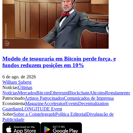
Modelo de tesouraria em Bitcoin perde força, e
fundos reduzem posições em 10%
6 de ago. de 2026
William Suberg
Notícias
Últimas
Notícias
Mercados
Bitcoin
Ethereum
Blockchain
Altcoins
Regulamento
Patrocinado
Artigos Patrocinados
Comunicados de Imprensa
Ecossistema
Magazine
Accelerator
Events
Decentralization
Guardians
LONGITUDE Event
Sobre
Sobre a Cointelegraph
Política Editorial
Divulgação de
Publicidade