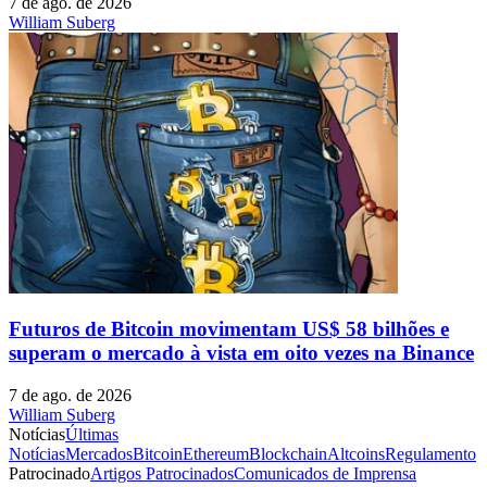
7 de ago. de 2026
William Suberg
Futuros de Bitcoin movimentam US$ 58 bilhões e
superam o mercado à vista em oito vezes na Binance
7 de ago. de 2026
William Suberg
Notícias
Últimas
Notícias
Mercados
Bitcoin
Ethereum
Blockchain
Altcoins
Regulamento
Patrocinado
Artigos Patrocinados
Comunicados de Imprensa