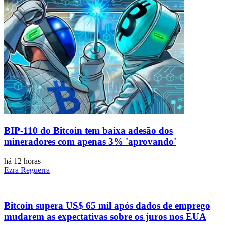
BIP-110 do Bitcoin tem baixa adesão dos
mineradores com apenas 3% 'aprovando'
há 12 horas
Ezra Reguerra
Bitcoin supera US$ 65 mil após dados de emprego
mudarem as expectativas sobre os juros nos EUA