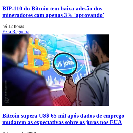
BIP-110 do Bitcoin tem baixa adesão dos
mineradores com apenas 3% 'aprovando'
há 12 horas
Ezra Reguerra
Bitcoin supera US$ 65 mil após dados de emprego
mudarem as expectativas sobre os juros nos EUA