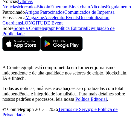
Notícias
Últimas
Notícias
Mercados
Bitcoin
Ethereum
Blockchain
Altcoins
Regulamento
Patrocinado
Artigos Patrocinados
Comunicados de Imprensa
Ecossistema
Magazine
Accelerator
Events
Decentralization
Guardians
LONGITUDE Event
Sobre
Sobre a Cointelegraph
Política Editorial
Divulgação de
Publicidade
A Cointelegraph está comprometida em fornecer jornalismo
independente e de alta qualidade nos setores de cripto, blockchain,
IA e fintech.
Todas as notícias, análises e avaliações são produzidas com total
independência e integridade jornalística. Para mais detalhes sobre
nossos padrões e processos, leia nossa
Política Editorial
.
© Cointelegraph 2013 - 2026
Termos de Serviço e Política de
Privacidade