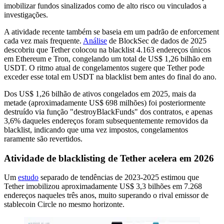
imobilizar fundos sinalizados como de alto risco ou vinculados a
investigações.
A atividade recente também se baseia em um padrão de enforcement
cada vez mais frequente.
Análise
de BlockSec de dados de 2025
descobriu que Tether colocou na blacklist 4.163 endereços únicos
em Ethereum e Tron, congelando um total de US$ 1,26 bilhão em
USDT. O ritmo atual de congelamentos sugere que Tether pode
exceder esse total em USDT na blacklist bem antes do final do ano.
Dos US$ 1,26 bilhão de ativos congelados em 2025, mais da
metade (aproximadamente US$ 698 milhões) foi posteriormente
destruído via função "destroyBlackFunds" dos contratos, e apenas
3,6% daqueles endereços foram subsequentemente removidos da
blacklist, indicando que uma vez impostos, congelamentos
raramente são revertidos.
Atividade de blacklisting de Tether acelera em 2026
Um
estudo
separado de tendências de 2023-2025 estimou que
Tether imobilizou aproximadamente US$ 3,3 bilhões em 7.268
endereços naqueles três anos, muito superando o rival emissor de
stablecoin Circle no mesmo horizonte.