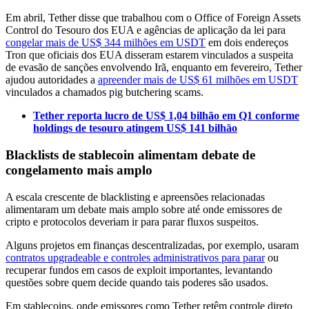
Em abril, Tether disse que trabalhou com o Office of Foreign Assets
Control do Tesouro dos EUA e agências de aplicação da lei para
congelar mais de US$ 344 milhões em USDT
em dois endereços
Tron que oficiais dos EUA disseram estarem vinculados a suspeita
de evasão de sanções envolvendo Irã, enquanto em fevereiro, Tether
ajudou autoridades a
apreender mais de US$ 61 milhões em USDT
vinculados a chamados pig butchering scams.
Tether reporta lucro de US$ 1,04 bilhão em Q1 conforme
holdings de tesouro atingem US$ 141 bilhão
Blacklists de stablecoin alimentam debate de
congelamento mais amplo
A escala crescente de blacklisting e apreensões relacionadas
alimentaram um debate mais amplo sobre até onde emissores de
cripto e protocolos deveriam ir para parar fluxos suspeitos.
Alguns projetos em finanças descentralizadas, por exemplo, usaram
contratos upgradeable e controles administrativos para parar
ou
recuperar fundos em casos de exploit importantes, levantando
questões sobre quem decide quando tais poderes são usados.
Em stablecoins, onde emissores como Tether retêm controle direto