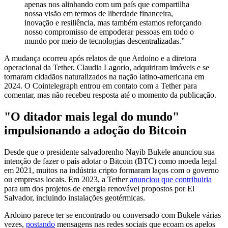
apenas nos alinhando com um país que compartilha
nossa visão em termos de liberdade financeira,
inovação e resiliência, mas também estamos reforçando
nosso compromisso de empoderar pessoas em todo o
mundo por meio de tecnologias descentralizadas.”
A mudança ocorreu após relatos de que Ardoino e a diretora
operacional da Tether, Claudia Lagorio, adquiriram imóveis e se
tornaram cidadãos naturalizados na nação latino-americana em
2024. O Cointelegraph entrou em contato com a Tether para
comentar, mas não recebeu resposta até o momento da publicação.
"O ditador mais legal do mundo"
impulsionando a adoção do Bitcoin
Desde que o presidente salvadorenho Nayib Bukele anunciou sua
intenção de fazer o país adotar o Bitcoin (BTC) como moeda legal
em 2021, muitos na indústria cripto formaram laços com o governo
ou empresas locais. Em 2023, a Tether
anunciou que contribuiria
para um dos projetos de energia renovável propostos por El
Salvador, incluindo instalações geotérmicas.
Ardoino parece ter se encontrado ou conversado com Bukele várias
vezes,
postando
mensagens nas redes sociais que ecoam os apelos