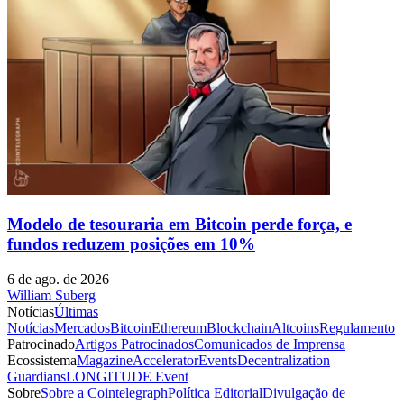
Modelo de tesouraria em Bitcoin perde força, e
fundos reduzem posições em 10%
6 de ago. de 2026
William Suberg
Notícias
Últimas
Notícias
Mercados
Bitcoin
Ethereum
Blockchain
Altcoins
Regulamento
Patrocinado
Artigos Patrocinados
Comunicados de Imprensa
Ecossistema
Magazine
Accelerator
Events
Decentralization
Guardians
LONGITUDE Event
Sobre
Sobre a Cointelegraph
Política Editorial
Divulgação de