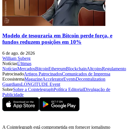
Modelo de tesouraria em Bitcoin perde força, e
fundos reduzem posições em 10%
6 de ago. de 2026
William Suberg
Notícias
Últimas
Notícias
Mercados
Bitcoin
Ethereum
Blockchain
Altcoins
Regulamento
Patrocinado
Artigos Patrocinados
Comunicados de Imprensa
Ecossistema
Magazine
Accelerator
Events
Decentralization
Guardians
LONGITUDE Event
Sobre
Sobre a Cointelegraph
Política Editorial
Divulgação de
Publicidade
A Cointelegraph está comprometida em fornecer jornalismo