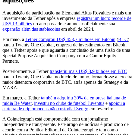
aquisições
A aquisição da participação na Elemental Altus Royalties é mais um
investimento da Tether após a empresa
registrar um lucro recorde de
US$ 13 bilhões
no ano passado e anunciar oficialmente sua
expansão além das stablecoins
em abril de 2024.
Em maio, a
Tether comprou US$ 458,7 milhões em Bitcoin
(
BTC
)
para a Twenty One Capital, empresa de investimentos em Bitcoin
que a Tether apoia e que aguarda a conclusão de uma fusão de uma
Special Purpose Acquisition Company com a Cantor Equity
Partners.
Posteriormente, a Tether
transferiu mais US$ 3,9 bilhões em BTC
para a Twenty One Capital no início de junho, tornando-se a terceira
maior detentora corporativa de BTC, atrás apenas da Strategy e da
MARA.
Em março, a Tether
também adquiriu 30% da empresa italiana de
mídia Be Water
,
investiu no clube de futebol Juventus
e
apoiou a
carteira de criptomoedas não custodial Zengo
em fevereiro.
A Cointelegraph está comprometida com um jornalismo
independente e transparente. Este artigo de notícias é produzido de
acordo com a Política Editorial da Cointelegraph e tem como