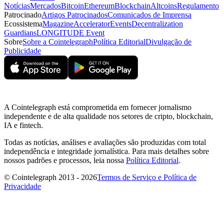
Notícias
Mercados
Bitcoin
Ethereum
Blockchain
Altcoins
Regulamento
Patrocinado
Artigos Patrocinados
Comunicados de Imprensa
Ecossistema
Magazine
Accelerator
Events
Decentralization
Guardians
LONGITUDE Event
Sobre
Sobre a Cointelegraph
Política Editorial
Divulgação de
Publicidade
A Cointelegraph está comprometida em fornecer jornalismo
independente e de alta qualidade nos setores de cripto, blockchain,
IA e fintech.
Todas as notícias, análises e avaliações são produzidas com total
independência e integridade jornalística. Para mais detalhes sobre
nossos padrões e processos, leia nossa
Política Editorial
.
© Cointelegraph 2013 - 2026
Termos de Serviço e Política de
Privacidade