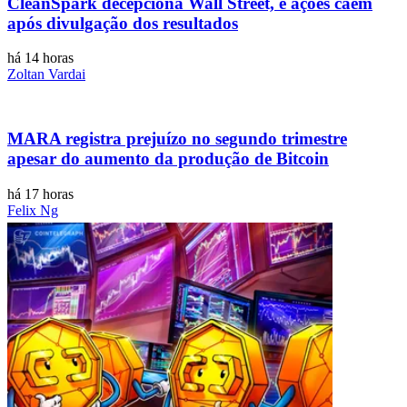
CleanSpark decepciona Wall Street, e ações caem
após divulgação dos resultados
há 14 horas
Zoltan Vardai
MARA registra prejuízo no segundo trimestre
apesar do aumento da produção de Bitcoin
há 17 horas
Felix Ng