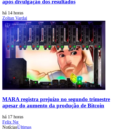
após divulgação dos resultados
há 14 horas
Zoltan Vardai
MARA registra prejuízo no segundo trimestre
apesar do aumento da produção de Bitcoin
há 17 horas
Felix Ng
Notícias
Últimas