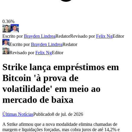
0.36%
Escrito por
Brayden Lindrea
Redator
Revisado por
Felix Ng
Editor
Escrito por
Brayden Lindrea
Redator
Revisado por
Felix Ng
Editor
Strike lança empréstimos em
Bitcoin 'à prova de
volatilidade' em meio ao
mercado de baixa
Últimas Notícias
Publicado
8 de jul. de 2026
A Strike afirmou que a nova modalidade elimina chamadas de
margem e liquidações forçadas, mas cobra juros de até 14,2% e