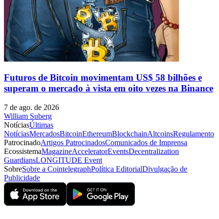
Futuros de Bitcoin movimentam US$ 58 bilhões e
superam o mercado à vista em oito vezes na Binance
7 de ago. de 2026
William Suberg
Notícias
Últimas
Notícias
Mercados
Bitcoin
Ethereum
Blockchain
Altcoins
Regulamento
Patrocinado
Artigos Patrocinados
Comunicados de Imprensa
Ecossistema
Magazine
Accelerator
Events
Decentralization
Guardians
LONGITUDE Event
Sobre
Sobre a Cointelegraph
Política Editorial
Divulgação de
Publicidade