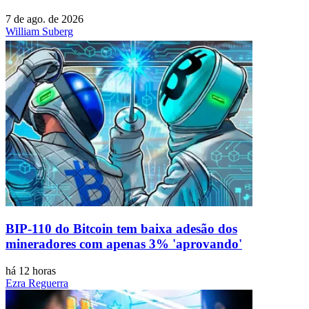
7 de ago. de 2026
William Suberg
BIP-110 do Bitcoin tem baixa adesão dos
mineradores com apenas 3% 'aprovando'
há 12 horas
Ezra Reguerra