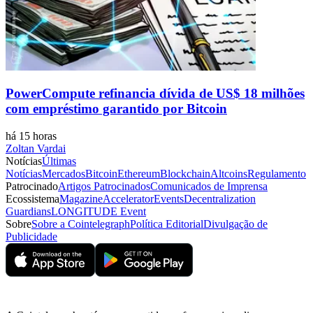
PowerCompute refinancia dívida de US$ 18 milhões
com empréstimo garantido por Bitcoin
há 15 horas
Zoltan Vardai
Notícias
Últimas
Notícias
Mercados
Bitcoin
Ethereum
Blockchain
Altcoins
Regulamento
Patrocinado
Artigos Patrocinados
Comunicados de Imprensa
Ecossistema
Magazine
Accelerator
Events
Decentralization
Guardians
LONGITUDE Event
Sobre
Sobre a Cointelegraph
Política Editorial
Divulgação de
Publicidade