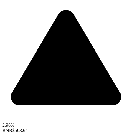
2.96%
BNB
$593.64