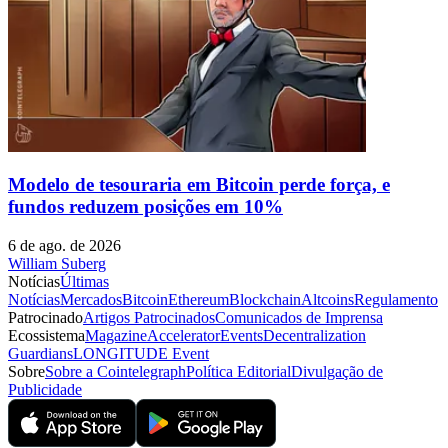
Modelo de tesouraria em Bitcoin perde força, e
fundos reduzem posições em 10%
6 de ago. de 2026
William Suberg
Notícias
Últimas
Notícias
Mercados
Bitcoin
Ethereum
Blockchain
Altcoins
Regulamento
Patrocinado
Artigos Patrocinados
Comunicados de Imprensa
Ecossistema
Magazine
Accelerator
Events
Decentralization
Guardians
LONGITUDE Event
Sobre
Sobre a Cointelegraph
Política Editorial
Divulgação de
Publicidade