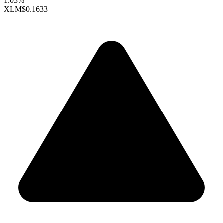
1.03%
XLM
$0.1633