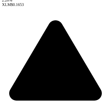
2.20%
XLM
$0.1653