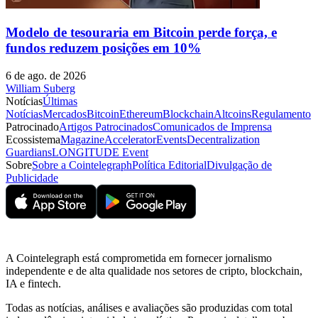
Modelo de tesouraria em Bitcoin perde força, e
fundos reduzem posições em 10%
6 de ago. de 2026
William Suberg
Notícias
Últimas
Notícias
Mercados
Bitcoin
Ethereum
Blockchain
Altcoins
Regulamento
Patrocinado
Artigos Patrocinados
Comunicados de Imprensa
Ecossistema
Magazine
Accelerator
Events
Decentralization
Guardians
LONGITUDE Event
Sobre
Sobre a Cointelegraph
Política Editorial
Divulgação de
Publicidade
A Cointelegraph está comprometida em fornecer jornalismo
independente e de alta qualidade nos setores de cripto, blockchain,
IA e fintech.
Todas as notícias, análises e avaliações são produzidas com total