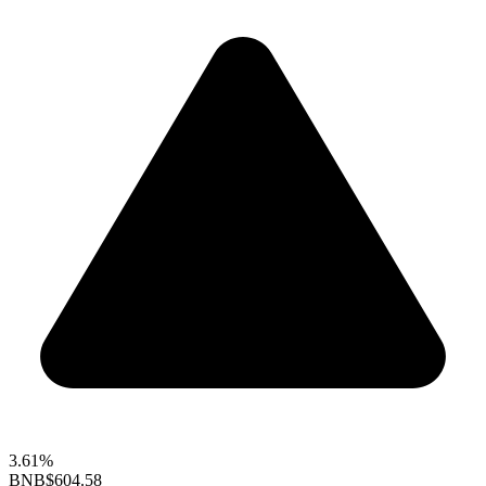
3.61%
BNB
$604.58