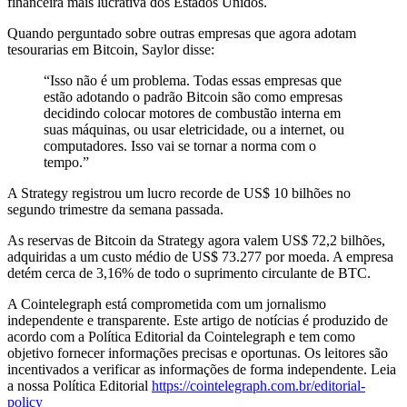
financeira mais lucrativa dos Estados Unidos.
Quando perguntado sobre outras empresas que agora adotam
tesourarias em Bitcoin, Saylor disse:
“Isso não é um problema. Todas essas empresas que
estão adotando o padrão Bitcoin são como empresas
decidindo colocar motores de combustão interna em
suas máquinas, ou usar eletricidade, ou a internet, ou
computadores. Isso vai se tornar a norma com o
tempo.”
A Strategy registrou um lucro recorde de US$ 10 bilhões no
segundo trimestre da semana passada.
As reservas de Bitcoin da Strategy agora valem US$ 72,2 bilhões,
adquiridas a um custo médio de US$ 73.277 por moeda. A empresa
detém cerca de 3,16% de todo o suprimento circulante de BTC.
A Cointelegraph está comprometida com um jornalismo
independente e transparente. Este artigo de notícias é produzido de
acordo com a Política Editorial da Cointelegraph e tem como
objetivo fornecer informações precisas e oportunas. Os leitores são
incentivados a verificar as informações de forma independente. Leia
a nossa Política Editorial
https://cointelegraph.com.br/editorial-
policy