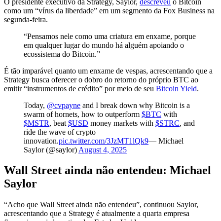
O presidente executivo da Strategy, Saylor,
descreveu
o Bitcoin
como um “vírus da liberdade” em um segmento da Fox Business na
segunda-feira.
“Pensamos nele como uma criatura em enxame, porque
em qualquer lugar do mundo há alguém apoiando o
ecossistema do Bitcoin.”
É tão imparável quanto um enxame de vespas, acrescentando que a
Strategy busca oferecer o dobro do retorno do próprio BTC ao
emitir “instrumentos de crédito” por meio de seu
Bitcoin Yield
.
Today,
@cvpayne
and I break down why Bitcoin is a
swarm of hornets, how to outperform
$BTC
with
$MSTR
, beat
$USD
money markets with
$STRC
, and
ride the wave of crypto
innovation.
pic.twitter.com/3JzMT1lQk9
— Michael
Saylor (@saylor)
August 4, 2025
Wall Street ainda não entendeu: Michael
Saylor
“Acho que Wall Street ainda não entendeu”, continuou Saylor,
acrescentando que a Strategy é atualmente a quarta empresa