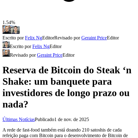
1.54%
Escrito por
Felix Ng
Editor
Revisado por
Geraint Price
Editor
Escrito por
Felix Ng
Editor
Revisado por
Geraint Price
Editor
Reserva de Bitcoin do Steak ‘n
Shake: um banquete para
investidores de longo prazo ou
nada?
Últimas Notícias
Publicado
1 de nov. de 2025
A rede de fast-food também está doando 210 satoshis de cada
refeição paga com Bitcoin para o desenvolvimento de Bitcoin de