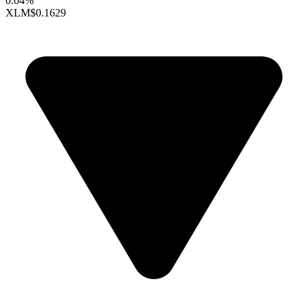
0.04%
XLM
$0.1629