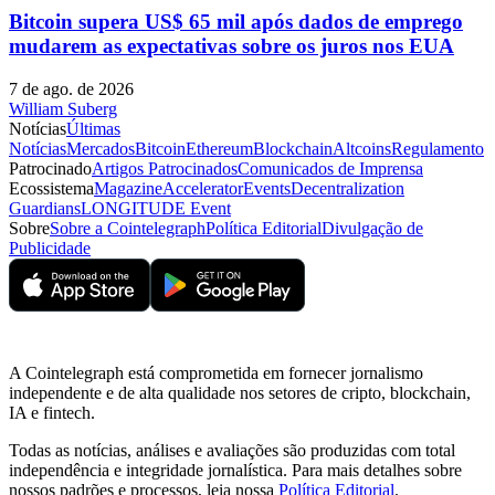
Bitcoin supera US$ 65 mil após dados de emprego
mudarem as expectativas sobre os juros nos EUA
7 de ago. de 2026
William Suberg
Notícias
Últimas
Notícias
Mercados
Bitcoin
Ethereum
Blockchain
Altcoins
Regulamento
Patrocinado
Artigos Patrocinados
Comunicados de Imprensa
Ecossistema
Magazine
Accelerator
Events
Decentralization
Guardians
LONGITUDE Event
Sobre
Sobre a Cointelegraph
Política Editorial
Divulgação de
Publicidade
A Cointelegraph está comprometida em fornecer jornalismo
independente e de alta qualidade nos setores de cripto, blockchain,
IA e fintech.
Todas as notícias, análises e avaliações são produzidas com total
independência e integridade jornalística. Para mais detalhes sobre
nossos padrões e processos, leia nossa
Política Editorial
.