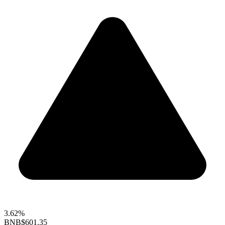
3.62%
BNB
$601.35