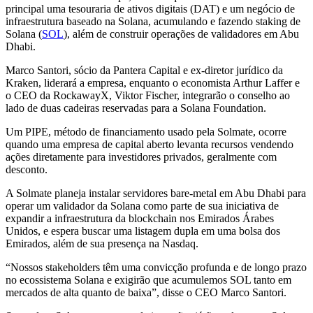
principal uma tesouraria de ativos digitais (DAT) e um negócio de
infraestrutura baseado na Solana, acumulando e fazendo staking de
Solana (
SOL
), além de construir operações de validadores em Abu
Dhabi.
Marco Santori, sócio da Pantera Capital e ex-diretor jurídico da
Kraken, liderará a empresa, enquanto o economista Arthur Laffer e
o CEO da RockawayX, Viktor Fischer, integrarão o conselho ao
lado de duas cadeiras reservadas para a Solana Foundation.
Um PIPE, método de financiamento usado pela Solmate, ocorre
quando uma empresa de capital aberto levanta recursos vendendo
ações diretamente para investidores privados, geralmente com
desconto.
A Solmate planeja instalar servidores bare-metal em Abu Dhabi para
operar um validador da Solana como parte de sua iniciativa de
expandir a infraestrutura da blockchain nos Emirados Árabes
Unidos, e espera buscar uma listagem dupla em uma bolsa dos
Emirados, além de sua presença na Nasdaq.
“Nossos stakeholders têm uma convicção profunda e de longo prazo
no ecossistema Solana e exigirão que acumulemos SOL tanto em
mercados de alta quanto de baixa”, disse o CEO Marco Santori.