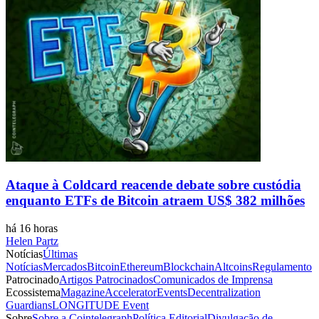
Ataque à Coldcard reacende debate sobre custódia
enquanto ETFs de Bitcoin atraem US$ 382 milhões
há 16 horas
Helen Partz
Notícias
Últimas
Notícias
Mercados
Bitcoin
Ethereum
Blockchain
Altcoins
Regulamento
Patrocinado
Artigos Patrocinados
Comunicados de Imprensa
Ecossistema
Magazine
Accelerator
Events
Decentralization
Guardians
LONGITUDE Event
Sobre
Sobre a Cointelegraph
Política Editorial
Divulgação de