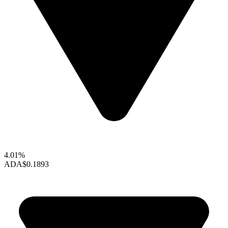
4.01%
ADA
$0.1893