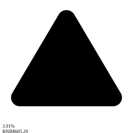
3.91%
BNB
$605.29