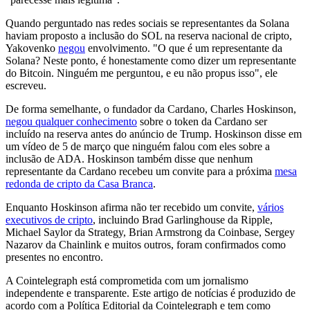
Quando perguntado nas redes sociais se representantes da Solana
haviam proposto a inclusão do SOL na reserva nacional de cripto,
Yakovenko
negou
envolvimento. "O que é um representante da
Solana? Neste ponto, é honestamente como dizer um representante
do Bitcoin. Ninguém me perguntou, e eu não propus isso", ele
escreveu.
De forma semelhante, o fundador da Cardano, Charles Hoskinson,
negou qualquer conhecimento
sobre o token da Cardano ser
incluído na reserva antes do anúncio de Trump. Hoskinson disse em
um vídeo de 5 de março que ninguém falou com eles sobre a
inclusão de ADA. Hoskinson também disse que nenhum
representante da Cardano recebeu um convite para a próxima
mesa
redonda de cripto da Casa Branca
.
Enquanto Hoskinson afirma não ter recebido um convite,
vários
executivos de cripto
, incluindo Brad Garlinghouse da Ripple,
Michael Saylor da Strategy, Brian Armstrong da Coinbase, Sergey
Nazarov da Chainlink e muitos outros, foram confirmados como
presentes no encontro.
A Cointelegraph está comprometida com um jornalismo
independente e transparente. Este artigo de notícias é produzido de
acordo com a Política Editorial da Cointelegraph e tem como