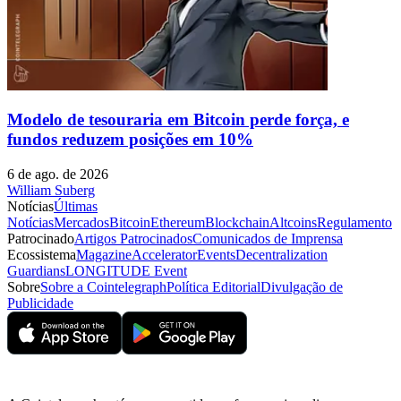
Modelo de tesouraria em Bitcoin perde força, e
fundos reduzem posições em 10%
6 de ago. de 2026
William Suberg
Notícias
Últimas
Notícias
Mercados
Bitcoin
Ethereum
Blockchain
Altcoins
Regulamento
Patrocinado
Artigos Patrocinados
Comunicados de Imprensa
Ecossistema
Magazine
Accelerator
Events
Decentralization
Guardians
LONGITUDE Event
Sobre
Sobre a Cointelegraph
Política Editorial
Divulgação de
Publicidade