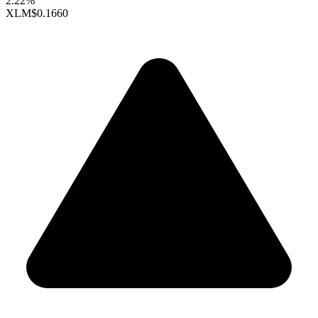
2.22%
XLM
$0.1660