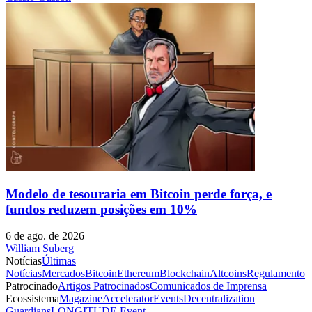
Modelo de tesouraria em Bitcoin perde força, e
fundos reduzem posições em 10%
6 de ago. de 2026
William Suberg
Notícias
Últimas
Notícias
Mercados
Bitcoin
Ethereum
Blockchain
Altcoins
Regulamento
Patrocinado
Artigos Patrocinados
Comunicados de Imprensa
Ecossistema
Magazine
Accelerator
Events
Decentralization
Guardians
LONGITUDE Event