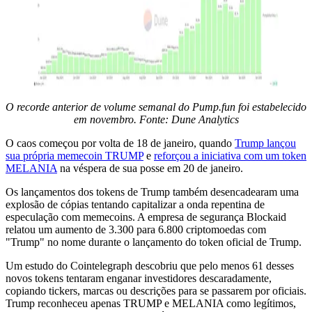
O recorde anterior de volume semanal do Pump.fun foi estabelecido
em novembro. Fonte: Dune Analytics
O caos começou por volta de 18 de janeiro, quando
Trump lançou
sua própria memecoin TRUMP
e
reforçou a iniciativa com um token
MELANIA
na véspera de sua posse em 20 de janeiro.
Os lançamentos dos tokens de Trump também desencadearam uma
explosão de cópias tentando capitalizar a onda repentina de
especulação com memecoins. A empresa de segurança Blockaid
relatou um aumento de 3.300 para 6.800 criptomoedas com
"Trump" no nome durante o lançamento do token oficial de Trump.
Um estudo do Cointelegraph descobriu que pelo menos 61 desses
novos tokens tentaram enganar investidores descaradamente,
copiando tickers, marcas ou descrições para se passarem por oficiais.
Trump reconheceu apenas TRUMP e MELANIA como legítimos,