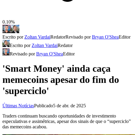
0.10%
Escrito por
Zoltan Vardai
Redator
Revisado por
Bryan O'Shea
Editor
Escrito por
Zoltan Vardai
Redator
Revisado por
Bryan O'Shea
Editor
'Smart Money' ainda caça
memecoins apesar do fim do
'superciclo'
Últimas Notícias
Publicado
5 de abr. de 2025
Traders continuam buscando oportunidades de investimento
especulativas e assimétricas, apesar dos sinais de que o “superciclo”
das memecoins acabou.