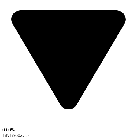
0.09%
BNB
$602.15