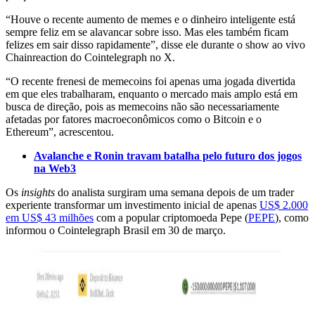
“Houve o recente aumento de memes e o dinheiro inteligente está
sempre feliz em se alavancar sobre isso. Mas eles também ficam
felizes em sair disso rapidamente”, disse ele durante o show ao vivo
Chainreaction do Cointelegraph no X.
“O recente frenesi de memecoins foi apenas uma jogada divertida
em que eles trabalharam, enquanto o mercado mais amplo está em
busca de direção, pois as memecoins não são necessariamente
afetadas por fatores macroeconômicos como o Bitcoin e o
Ethereum”, acrescentou.
Avalanche e Ronin travam batalha pelo futuro dos jogos
na Web3
Os
insights
do analista surgiram uma semana depois de um trader
experiente transformar um investimento inicial de apenas
US$ 2.000
em US$ 43 milhões
com a popular criptomoeda Pepe (
PEPE
), como
informou o Cointelegraph Brasil em 30 de março.