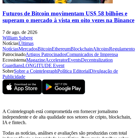
Futuros de Bitcoin movimentam US$ 58 bilhões e
superam o mercado à vista em oito vezes na Binance
7 de ago. de 2026
William Suberg
Notícias
Últimas
Notícias
Mercados
Bitcoin
Ethereum
Blockchain
Altcoins
Regulamento
Patrocinado
Artigos Patrocinados
Comunicados de Imprensa
Ecossistema
Magazine
Accelerator
Events
Decentralization
Guardians
LONGITUDE Event
Sobre
Sobre a Cointelegraph
Política Editorial
Divulgação de
Publicidade
A Cointelegraph está comprometida em fornecer jornalismo
independente e de alta qualidade nos setores de cripto, blockchain,
IA e fintech.
Todas as notícias, análises e avaliações são produzidas com total