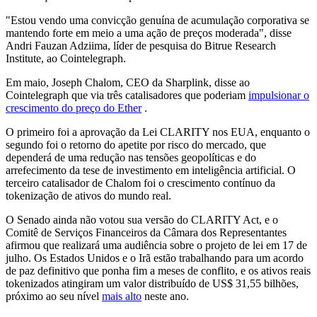
"Estou vendo uma convicção genuína de acumulação corporativa se
mantendo forte em meio a uma ação de preços moderada", disse
Andri Fauzan Adziima, líder de pesquisa do Bitrue Research
Institute, ao Cointelegraph.
Em maio, Joseph Chalom, CEO da Sharplink, disse ao
Cointelegraph que via três catalisadores que poderiam
impulsionar o
crescimento do preço do Ether
.
O primeiro foi a aprovação da Lei CLARITY nos EUA, enquanto o
segundo foi o retorno do apetite por risco do mercado, que
dependerá de uma redução nas tensões geopolíticas e do
arrefecimento da tese de investimento em inteligência artificial. O
terceiro catalisador de Chalom foi o crescimento contínuo da
tokenização de ativos do mundo real.
O Senado ainda não votou sua versão do CLARITY Act, e o
Comitê de Serviços Financeiros da Câmara dos Representantes
afirmou que realizará uma audiência sobre o projeto de lei em 17 de
julho. Os Estados Unidos e o Irã estão trabalhando para um acordo
de paz definitivo que ponha fim a meses de conflito, e os ativos reais
tokenizados atingiram um valor distribuído de US$ 31,55 bilhões,
próximo ao seu nível
mais alto
neste ano.