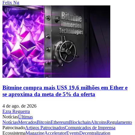
Felix Ng
Bitmine compra mais US$ 19,6 milhões em Ether e
se aproxima da meta de 5% da oferta
4 de ago. de 2026
Ezra Reguerra
Notícias
Últimas
Notícias
Mercados
Bitcoin
Ethereum
Blockchain
Altcoins
Regulamento
Patrocinado
Artigos Patrocinados
Comunicados de Imprensa
Ecossistema
Magazine
Accelerator
Events
Decentralization