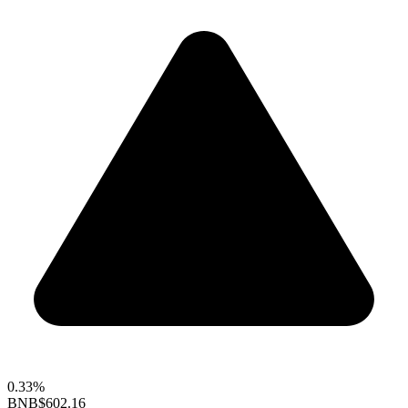
0.33%
BNB
$602.16