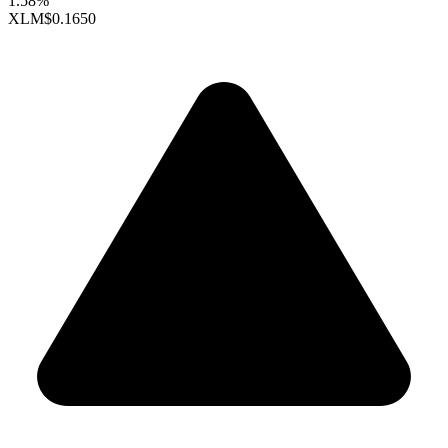
1.58%
XLM
$0.1650