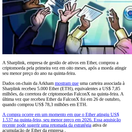
A Sharplink, empresa de gestão de ativos em Ether, comprou a
criptomoeda pela primeira vez em oito meses, após a moeda atingir
seu menor preço do ano na quinta-feira.
Dados on-chain da Arkham
mostram que
uma carteira associada à
Sharplink recebeu 5.000 Ether (ETH), equivalentes a US$ 7,85
milhões, da corretora de criptomoedas FalconX na quinta-feira. A
última vez que recebeu Ether da FalconX foi em 26 de outubro,
quando comprou US$ 78,3 milhões em ETH.
A compra ocorre em um momento em que o Ether atingiu US$
1.537 na quinta-feira, seu menor preço em 2026. Essa aquisição
recente pode sugerir uma retomada da estratégia
ativa de
acumulação de Ether da empresa .