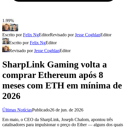
1.99%
Escrito por
Felix Ng
Editor
Revisado por
Jesse Coghlan
Editor
Escrito por
Felix Ng
Editor
Revisado por
Jesse Coghlan
Editor
SharpLink Gaming volta a
comprar Ethereum após 8
meses com ETH em mínima de
2026
Últimas Notícias
Publicado
26 de jun. de 2026
Em maio, o CEO da SharpLink, Joseph Chalom, apontou três
catalisadores para impulsionar o preço do Ether — alguns dos quais