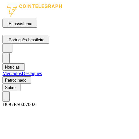
Ecossistema
Português brasileiro
Notícias
Mercados
Destaques
Patrocinado
Sobre
DOGE
$0.07002