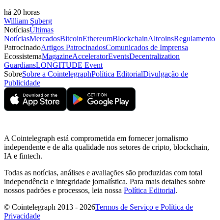
há 20 horas
William Suberg
Notícias
Últimas
Notícias
Mercados
Bitcoin
Ethereum
Blockchain
Altcoins
Regulamento
Patrocinado
Artigos Patrocinados
Comunicados de Imprensa
Ecossistema
Magazine
Accelerator
Events
Decentralization
Guardians
LONGITUDE Event
Sobre
Sobre a Cointelegraph
Política Editorial
Divulgação de
Publicidade
A Cointelegraph está comprometida em fornecer jornalismo
independente e de alta qualidade nos setores de cripto, blockchain,
IA e fintech.
Todas as notícias, análises e avaliações são produzidas com total
independência e integridade jornalística. Para mais detalhes sobre
nossos padrões e processos, leia nossa
Política Editorial
.
© Cointelegraph 2013 - 2026
Termos de Serviço e Política de
Privacidade