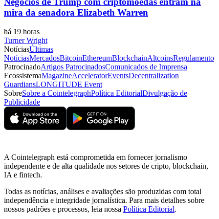
Negócios de Trump com criptomoedas entram na
mira da senadora Elizabeth Warren
há 19 horas
Turner Wright
Notícias
Últimas
Notícias
Mercados
Bitcoin
Ethereum
Blockchain
Altcoins
Regulamento
Patrocinado
Artigos Patrocinados
Comunicados de Imprensa
Ecossistema
Magazine
Accelerator
Events
Decentralization
Guardians
LONGITUDE Event
Sobre
Sobre a Cointelegraph
Política Editorial
Divulgação de
Publicidade
A Cointelegraph está comprometida em fornecer jornalismo
independente e de alta qualidade nos setores de cripto, blockchain,
IA e fintech.
Todas as notícias, análises e avaliações são produzidas com total
independência e integridade jornalística. Para mais detalhes sobre
nossos padrões e processos, leia nossa
Política Editorial
.