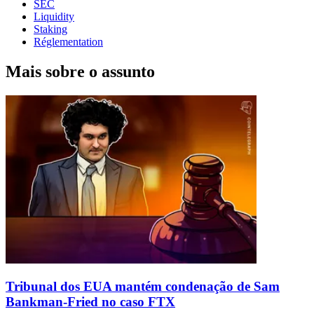
SEC
Liquidity
Staking
Réglementation
Mais sobre o assunto
Tribunal dos EUA mantém condenação de Sam
Bankman-Fried no caso FTX