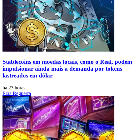
Stablecoins ​​em moedas locais, como o Real, podem
impulsionar ainda mais a demanda por tokens
lastreados em dólar
há 23 horas
Ezra Reguerra