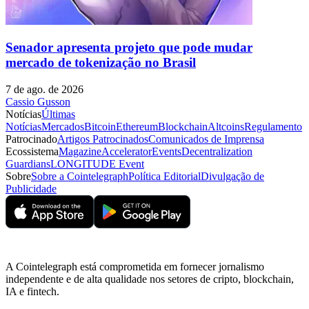
Senador apresenta projeto que pode mudar
mercado de tokenização no Brasil
7 de ago. de 2026
Cassio Gusson
Notícias
Últimas
Notícias
Mercados
Bitcoin
Ethereum
Blockchain
Altcoins
Regulamento
Patrocinado
Artigos Patrocinados
Comunicados de Imprensa
Ecossistema
Magazine
Accelerator
Events
Decentralization
Guardians
LONGITUDE Event
Sobre
Sobre a Cointelegraph
Política Editorial
Divulgação de
Publicidade
A Cointelegraph está comprometida em fornecer jornalismo
independente e de alta qualidade nos setores de cripto, blockchain,
IA e fintech.