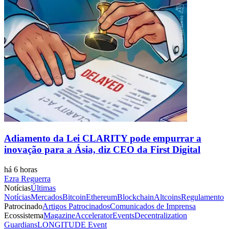
Adiamento da Lei CLARITY pode empurrar a
inovação para a Ásia, diz CEO da First Digital
há 6 horas
Ezra Reguerra
Notícias
Últimas
Notícias
Mercados
Bitcoin
Ethereum
Blockchain
Altcoins
Regulamento
Patrocinado
Artigos Patrocinados
Comunicados de Imprensa
Ecossistema
Magazine
Accelerator
Events
Decentralization
Guardians
LONGITUDE Event