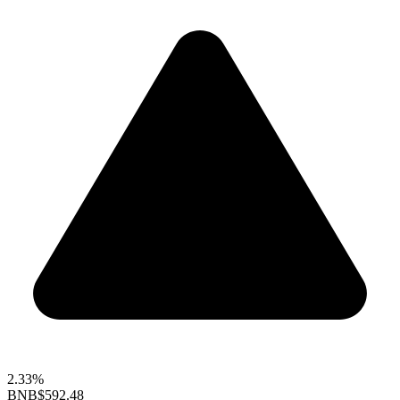
2.33%
BNB
$592.48