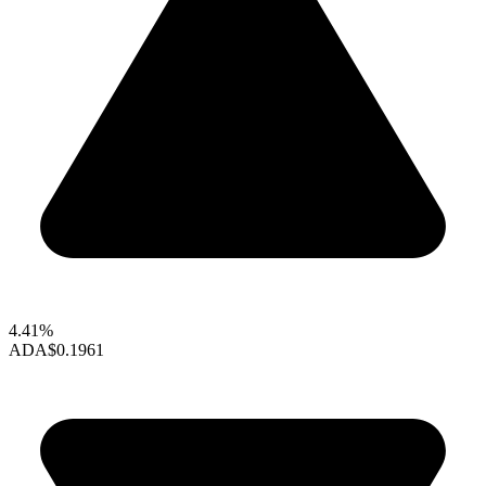
4.41%
ADA
$0.1961