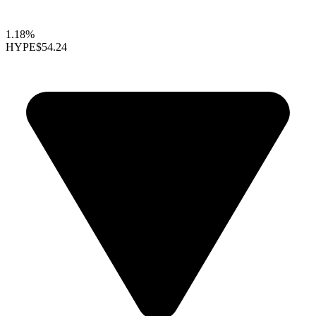
1.18%
HYPE
$54.24