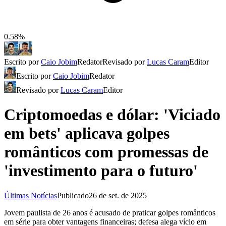
0.58%
Escrito por
Caio Jobim
Redator
Revisado por
Lucas Caram
Editor
Escrito por
Caio Jobim
Redator
Revisado por
Lucas Caram
Editor
Criptomoedas e dólar: 'Viciado
em bets' aplicava golpes
românticos com promessas de
'investimento para o futuro'
Últimas Notícias
Publicado
26 de set. de 2025
Jovem paulista de 26 anos é acusado de praticar golpes românticos
em série para obter vantagens financeiras; defesa alega vício em