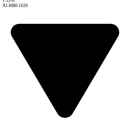
1.33%
XLM
$0.1626