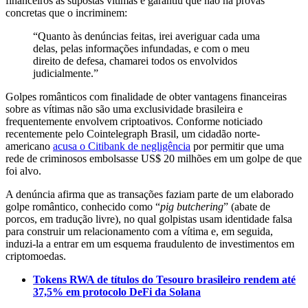
financeiros às supostas vítimas e garantiu que não há provas
concretas que o incriminem:
“Quanto às denúncias feitas, irei averiguar cada uma
delas, pelas informações infundadas, e com o meu
direito de defesa, chamarei todos os envolvidos
judicialmente.”
Golpes românticos com finalidade de obter vantagens financeiras
sobre as vítimas não são uma exclusividade brasileira e
frequentemente envolvem criptoativos. Conforme noticiado
recentemente pelo Cointelegraph Brasil, um cidadão norte-
americano
acusa o Citibank de negligência
por permitir que uma
rede de criminosos embolsasse US$ 20 milhões em um golpe de que
foi alvo.
A denúncia afirma que as transações faziam parte de um elaborado
golpe romântico, conhecido como “
pig butchering
” (abate de
porcos, em tradução livre), no qual golpistas usam identidade falsa
para construir um relacionamento com a vítima e, em seguida,
induzi-la a entrar em um esquema fraudulento de investimentos em
criptomoedas.
Tokens RWA de títulos do Tesouro brasileiro rendem até
37,5% em protocolo DeFi da Solana