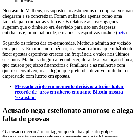
mulheres.”
No caso de Matheus, os supostos investimentos em criptoativos não
chegaram a se concretizar. Foram utilizados apenas como uma
fachada para roubar as vítimas. Os relatos e as investigações
sugerem que o dinheiro era desviado para uso em despesas
cotidianas e, principalmente, em apostas esportivas on-line (
bets
).
Segundo os relatos das ex-namoradas, Matheus admitia ser viciado
em apostas. Em um laudo médico, o acusado afirma que o hábito de
fazer apostas esportivas cresceu em frequência e valor nos últimos
seis anos. Matheus chegou a reconhecer, durante a avaliação clínica,
que causou prejuízos financeiros a familiares e às mulheres com
quem se envolveu, mas alegou que pretendia devolver o dinheiro
emprestado com lucros em apostas.
Mercado cripto em momento decisivo: altcoins batem
recorde de juros em aberto enquanto Bitcoin mostra
‘exaustão’
Acusado nega estelionato amoroso e alega
falta de provas
O acusado negou à reportagem que tenha aplicado golpes