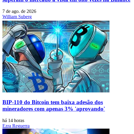
7 de ago. de 2026
William Suberg
BIP-110 do Bitcoin tem baixa adesão dos
mineradores com apenas 3% 'aprovando'
há 14 horas
Ezra Reguerra