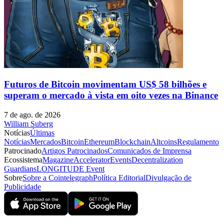
Futuros de Bitcoin movimentam US$ 58 bilhões e
superam o mercado à vista em oito vezes na Binance
7 de ago. de 2026
William Suberg
Notícias
Últimas
Notícias
Mercados
Bitcoin
Ethereum
Blockchain
Altcoins
Regulamento
Patrocinado
Artigos Patrocinados
Comunicados de Imprensa
Ecossistema
Magazine
Accelerator
Events
Decentralization
Guardians
LONGITUDE Event
Sobre
Sobre a Cointelegraph
Política Editorial
Divulgação de
Publicidade