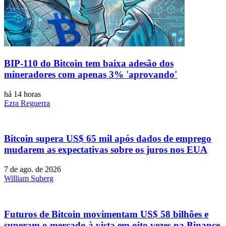
BIP-110 do Bitcoin tem baixa adesão dos
mineradores com apenas 3% 'aprovando'
há 14 horas
Ezra Reguerra
Bitcoin supera US$ 65 mil após dados de emprego
mudarem as expectativas sobre os juros nos EUA
7 de ago. de 2026
William Suberg
Futuros de Bitcoin movimentam US$ 58 bilhões e
superam o mercado à vista em oito vezes na Binance