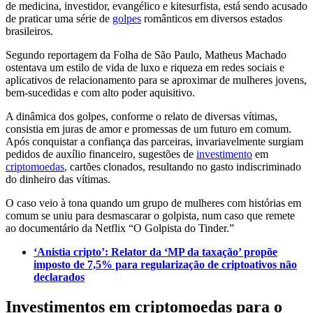
de medicina, investidor, evangélico e kitesurfista, está sendo acusado
de praticar uma série de
golpes
românticos em diversos estados
brasileiros.
Segundo reportagem da Folha de São Paulo, Matheus Machado
ostentava um estilo de vida de luxo e riqueza em redes sociais e
aplicativos de relacionamento para se aproximar de mulheres jovens,
bem-sucedidas e com alto poder aquisitivo.
A dinâmica dos golpes, conforme o relato de diversas vítimas,
consistia em juras de amor e promessas de um futuro em comum.
Após conquistar a confiança das parceiras, invariavelmente surgiam
pedidos de auxílio financeiro, sugestões de
investimento
em
criptomoedas
, cartões clonados, resultando no gasto indiscriminado
do dinheiro das vítimas.
O caso veio à tona quando um grupo de mulheres com histórias em
comum se uniu para desmascarar o golpista, num caso que remete
ao documentário da Netflix “O Golpista do Tinder.”
‘Anistia cripto’: Relator da ‘MP da taxação’ propõe
imposto de 7,5% para regularização de criptoativos não
declarados
Investimentos em criptomoedas para o