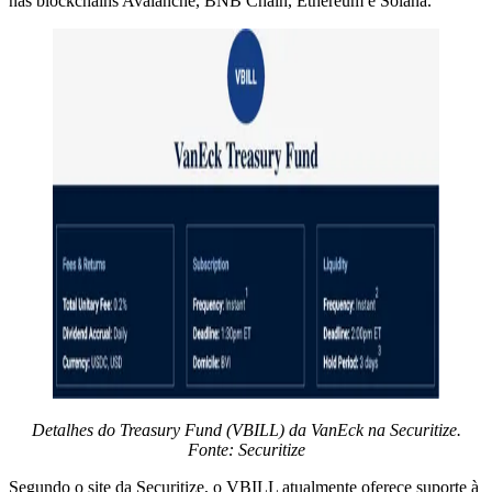
nas blockchains Avalanche, BNB Chain, Ethereum e Solana.
Detalhes do Treasury Fund (VBILL) da VanEck na Securitize.
Fonte: Securitize
Segundo o site da Securitize, o VBILL atualmente oferece suporte à