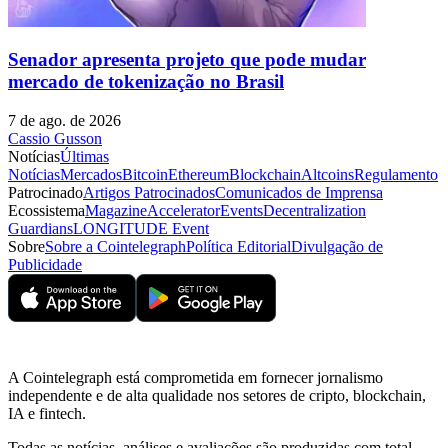
Senador apresenta projeto que pode mudar
mercado de tokenização no Brasil
7 de ago. de 2026
Cassio Gusson
Notícias
Últimas
Notícias
Mercados
Bitcoin
Ethereum
Blockchain
Altcoins
Regulamento
Patrocinado
Artigos Patrocinados
Comunicados de Imprensa
Ecossistema
Magazine
Accelerator
Events
Decentralization
Guardians
LONGITUDE Event
Sobre
Sobre a Cointelegraph
Política Editorial
Divulgação de
Publicidade
A Cointelegraph está comprometida em fornecer jornalismo
independente e de alta qualidade nos setores de cripto, blockchain,
IA e fintech.
Todas as notícias, análises e avaliações são produzidas com total