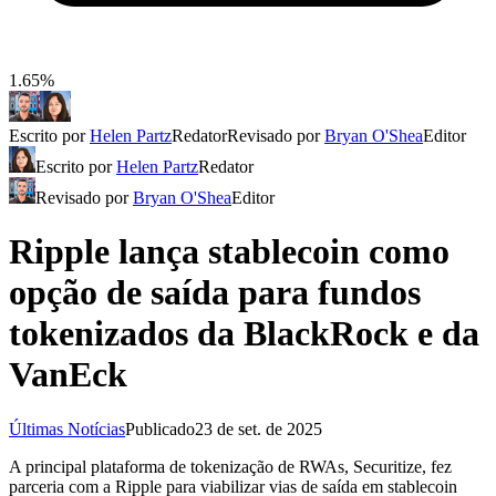
1.65%
Escrito por
Helen Partz
Redator
Revisado por
Bryan O'Shea
Editor
Escrito por
Helen Partz
Redator
Revisado por
Bryan O'Shea
Editor
Ripple lança stablecoin como
opção de saída para fundos
tokenizados da BlackRock e da
VanEck
Últimas Notícias
Publicado
23 de set. de 2025
A principal plataforma de tokenização de RWAs, Securitize, fez
parceria com a Ripple para viabilizar vias de saída em stablecoin