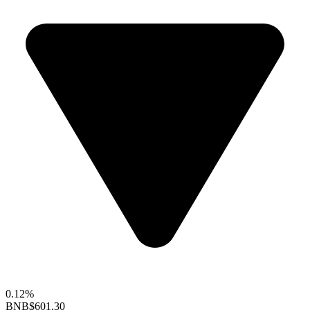
0.12%
BNB
$601.30