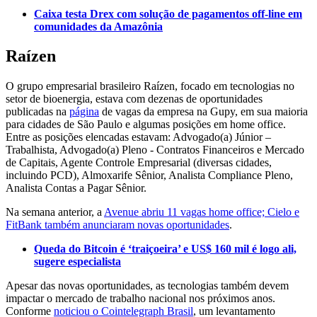
Caixa testa Drex com solução de pagamentos off-line em
comunidades da Amazônia
Raízen
O grupo empresarial brasileiro Raízen, focado em tecnologias no
setor de bioenergia, estava com dezenas de oportunidades
publicadas na
página
de vagas da empresa na Gupy, em sua maioria
para cidades de São Paulo e algumas posições em home office.
Entre as posições elencadas estavam: Advogado(a) Júnior –
Trabalhista, Advogado(a) Pleno - Contratos Financeiros e Mercado
de Capitais, Agente Controle Empresarial (diversas cidades,
incluindo PCD), Almoxarife Sênior, Analista Compliance Pleno,
Analista Contas a Pagar Sênior.
Na semana anterior, a
Avenue abriu 11 vagas home office; Cielo e
FitBank também anunciaram novas oportunidades
.
Queda do Bitcoin é ‘traiçoeira’ e US$ 160 mil é logo ali,
sugere especialista
Apesar das novas oportunidades, as tecnologias também devem
impactar o mercado de trabalho nacional nos próximos anos.
Conforme
noticiou o Cointelegraph Brasil
, um levantamento