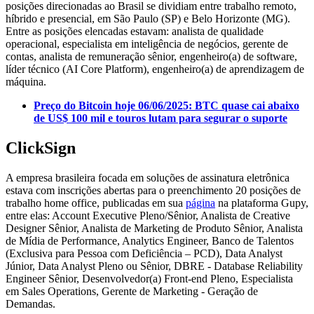
posições direcionadas ao Brasil se dividiam entre trabalho remoto,
híbrido e presencial, em São Paulo (SP) e Belo Horizonte (MG).
Entre as posições elencadas estavam: analista de qualidade
operacional, especialista em inteligência de negócios, gerente de
contas, analista de remuneração sênior, engenheiro(a) de software,
líder técnico (AI Core Platform), engenheiro(a) de aprendizagem de
máquina.
Preço do Bitcoin hoje 06/06/2025: BTC quase cai abaixo
de US$ 100 mil e touros lutam para segurar o suporte
ClickSign
A empresa brasileira focada em soluções de assinatura eletrônica
estava com inscrições abertas para o preenchimento 20 posições de
trabalho home office, publicadas em sua
página
na plataforma Gupy,
entre elas: Account Executive Pleno/Sênior, Analista de Creative
Designer Sênior, Analista de Marketing de Produto Sênior, Analista
de Mídia de Performance, Analytics Engineer, Banco de Talentos
(Exclusiva para Pessoa com Deficiência – PCD), Data Analyst
Júnior, Data Analyst Pleno ou Sênior, DBRE - Database Reliability
Engineer Sênior, Desenvolvedor(a) Front-end Pleno, Especialista
em Sales Operations, Gerente de Marketing - Geração de
Demandas.