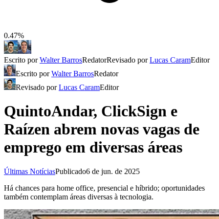
0.47%
Escrito por
Walter Barros
Redator
Revisado por
Lucas Caram
Editor
Escrito por
Walter Barros
Redator
Revisado por
Lucas Caram
Editor
QuintoAndar, ClickSign e
Raízen abrem novas vagas de
emprego em diversas áreas
Últimas Notícias
Publicado
6 de jun. de 2025
Há chances para home office, presencial e híbrido; oportunidades
também contemplam áreas diversas à tecnologia.