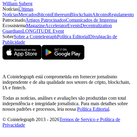
William Suberg
Notícias
Últimas
Notícias
Mercados
Bitcoin
Ethereum
Blockchain
Altcoins
Regulamento
Patrocinado
Artigos Patrocinados
Comunicados de Imprensa
Ecossistema
Magazine
Accelerator
Events
Decentralization
Guardians
LONGITUDE Event
Sobre
Sobre a Cointelegraph
Política Editorial
Divulgação de
Publicidade
A Cointelegraph está comprometida em fornecer jornalismo
independente e de alta qualidade nos setores de cripto, blockchain,
IA e fintech.
Todas as notícias, análises e avaliações são produzidas com total
independência e integridade jornalística. Para mais detalhes sobre
nossos padrões e processos, leia nossa
Política Editorial
.
© Cointelegraph 2013 - 2026
Termos de Serviço e Política de
Privacidade