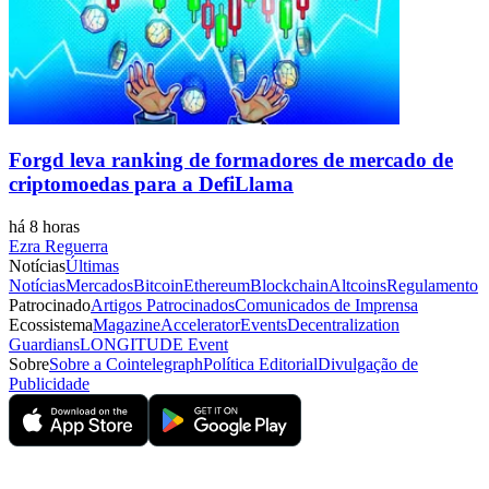
Forgd leva ranking de formadores de mercado de
criptomoedas para a DefiLlama
há 8 horas
Ezra Reguerra
Notícias
Últimas
Notícias
Mercados
Bitcoin
Ethereum
Blockchain
Altcoins
Regulamento
Patrocinado
Artigos Patrocinados
Comunicados de Imprensa
Ecossistema
Magazine
Accelerator
Events
Decentralization
Guardians
LONGITUDE Event
Sobre
Sobre a Cointelegraph
Política Editorial
Divulgação de
Publicidade