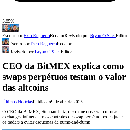
3.85%
Escrito por
Ezra Reguerra
Redator
Revisado por
Bryan O'Shea
Editor
Escrito por
Ezra Reguerra
Redator
Revisado por
Bryan O'Shea
Editor
CEO da BitMEX explica como
swaps perpétuos testam o valor
das altcoins
Últimas Notícias
Publicado
9 de abr. de 2025
O CEO da BitMEX, Stephan Lutz, disse que observar como as
exchanges influenciam os contratos de swap perpétuo pode ajudar
os traders a evitar esquemas de pump-and-dump.