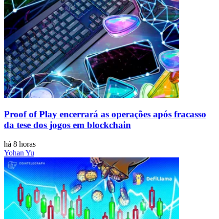
Proof of Play encerrará as operações após fracasso
da tese dos jogos em blockchain
há 8 horas
Yohan Yu