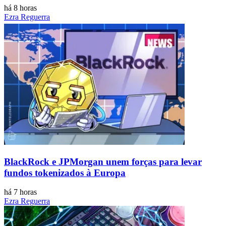
há 8 horas
Ezra Reguerra
BlackRock e JPMorgan unem forças para levar
fundos tokenizados à Europa
há 7 horas
Ezra Reguerra