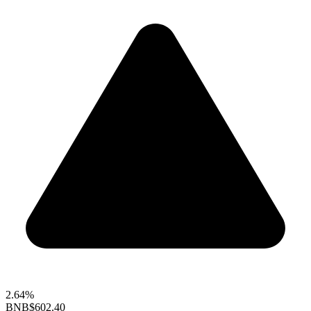
2.64%
BNB
$602.40