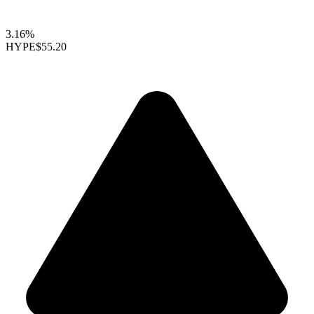
3.16%
HYPE
$55.20