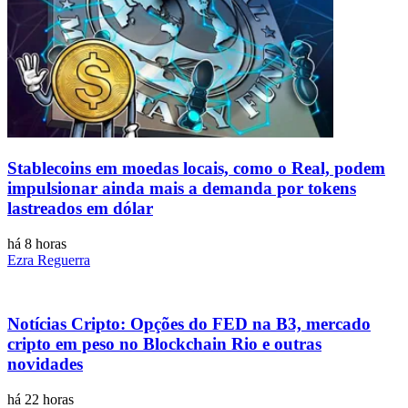
Stablecoins ​​em moedas locais, como o Real, podem
impulsionar ainda mais a demanda por tokens
lastreados em dólar
há 8 horas
Ezra Reguerra
Notícias Cripto: Opções do FED na B3, mercado
cripto em peso no Blockchain Rio e outras
novidades
há 22 horas