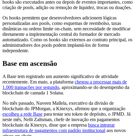
hooks são executados antes ou depois de eventos importantes, como
criação de pools, adição ou remoção de liquidez, trocas ou doações.
Os hooks permitem que desenvolvedores adicionem lógicas
personalizadas aos pools, como esquemas de reembolso, taxas
dinâmicas ou ordens limite on-chain, sem necessidade de modificar
diretamente a implementação central do formador de mercado
automatizado. Como os hooks são externos ao contrato principal, os
administradores dos pools podem implantá-los de forma
independente.
Base em ascensão
A Base tem registrado um aumento significativo de atividade
recentemente. Em maio, a plataforma
chegou a processar mais de
1.000 transações por segundo
, aproximando-se do desempenho da
blockchain de camada 1 Solana.
No mês passado, Naveen Mallela, executivo da divisão de
blockchain do JPMorgan, a Kinexys, afirmou que a organização
escolheu a rede Base
para testar seu token de depósito, o JPMD. Já
neste mês, Nelli Zaltsman, chefe de inovação em pagamentos
blockchain da Kinexys, disse que a empresa
busca integrar
infraestrutura de pagamentos com padrão institucional
aos novos
ativos on-chain.