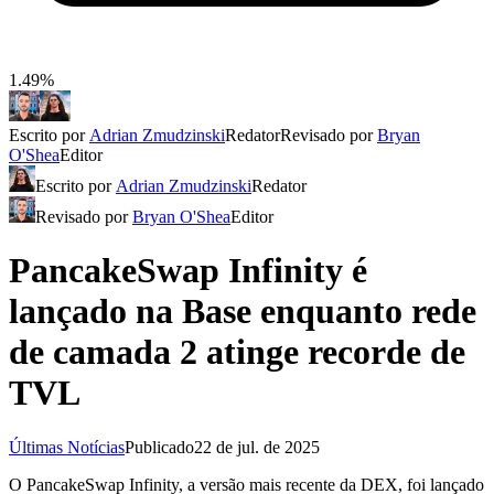
1.49%
Escrito por
Adrian Zmudzinski
Redator
Revisado por
Bryan
O'Shea
Editor
Escrito por
Adrian Zmudzinski
Redator
Revisado por
Bryan O'Shea
Editor
PancakeSwap Infinity é
lançado na Base enquanto rede
de camada 2 atinge recorde de
TVL
Últimas Notícias
Publicado
22 de jul. de 2025
O PancakeSwap Infinity, a versão mais recente da DEX, foi lançado