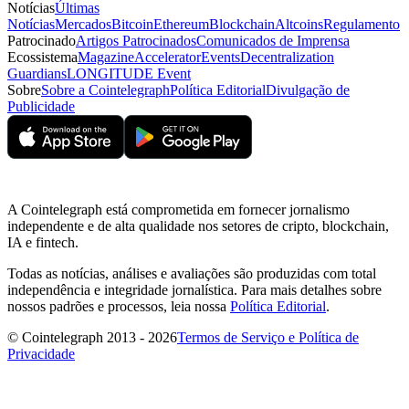
Notícias
Últimas
Notícias
Mercados
Bitcoin
Ethereum
Blockchain
Altcoins
Regulamento
Patrocinado
Artigos Patrocinados
Comunicados de Imprensa
Ecossistema
Magazine
Accelerator
Events
Decentralization
Guardians
LONGITUDE Event
Sobre
Sobre a Cointelegraph
Política Editorial
Divulgação de
Publicidade
A Cointelegraph está comprometida em fornecer jornalismo
independente e de alta qualidade nos setores de cripto, blockchain,
IA e fintech.
Todas as notícias, análises e avaliações são produzidas com total
independência e integridade jornalística. Para mais detalhes sobre
nossos padrões e processos, leia nossa
Política Editorial
.
© Cointelegraph 2013 - 2026
Termos de Serviço e Política de
Privacidade