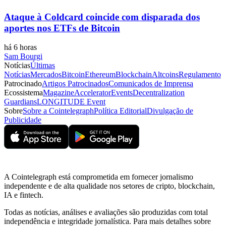
Ataque à Coldcard coincide com disparada dos
aportes nos ETFs de Bitcoin
há 6 horas
Sam Bourgi
Notícias
Últimas
Notícias
Mercados
Bitcoin
Ethereum
Blockchain
Altcoins
Regulamento
Patrocinado
Artigos Patrocinados
Comunicados de Imprensa
Ecossistema
Magazine
Accelerator
Events
Decentralization
Guardians
LONGITUDE Event
Sobre
Sobre a Cointelegraph
Política Editorial
Divulgação de
Publicidade
A Cointelegraph está comprometida em fornecer jornalismo
independente e de alta qualidade nos setores de cripto, blockchain,
IA e fintech.
Todas as notícias, análises e avaliações são produzidas com total
independência e integridade jornalística. Para mais detalhes sobre