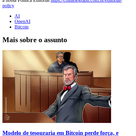
a nossa Política Editorial
https://cointelegraph.com.br/editorial-
policy
AI
OpenAI
Bitcoin
Mais sobre o assunto
Modelo de tesouraria em Bitcoin perde força, e