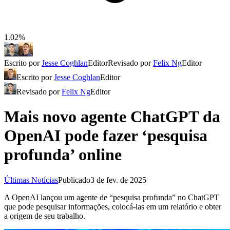
1.02%
Escrito por
Jesse Coghlan
Editor
Revisado por
Felix Ng
Editor
Escrito por
Jesse Coghlan
Editor
Revisado por
Felix Ng
Editor
Mais novo agente ChatGPT da
OpenAI pode fazer ‘pesquisa
profunda’ online
Últimas Notícias
Publicado
3 de fev. de 2025
A OpenAI lançou um agente de “pesquisa profunda” no ChatGPT
que pode pesquisar informações, colocá-las em um relatório e obter
a origem de seu trabalho.