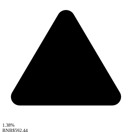
1.38%
BNB
$592.44