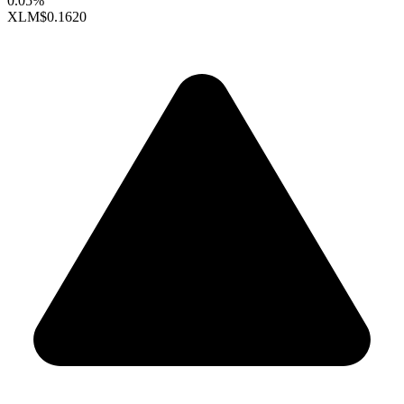
0.05%
XLM
$0.1620