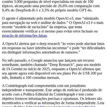
contém 3.000 perguntas de nível especialista em mais de 100
tópicos, alcançando uma precisão de 26,6% em comparação com
9,4% do DeepSeek-R-1 e 3,3% do próprio modelo GPT-4o.
O agente é alimentado pelo modelo OpenAI o3, mas “otimizado
para navegação na web e análise de dados.” O OpenAI o3 é o mais
recente “modelo de raciocínio” da empresa, que tenta
essencialmente verificar a si mesmo para evitar erros factuais ou
geração de informações falsas
.
A OpenAI alertou que o deep research “às vezes pode alucinar fatos
em respostas ou fazer inferências incorretas” e pode “ter dificuldades
em distinguir informações autoritativas de rumores.”
No mês passado, o Google anunciou que lançaria um recurso
semelhante, também chamado “Deep Research”, para seu modelo
de IA Gemini no início de 2025, enquanto a OpenAI afirmou que
seu agente agora está disponível em seu plano Pro de US$ 200 por
mês, limitado a 100 consultas mensais.
A Cointelegraph está comprometida com um jornalismo
independente e transparente. Este artigo de notícias é produzido de
acordo com a Política Editorial da Cointelegraph e tem como
objetivo fornecer informações precisas e oportunas. Os leitores são
incentivados a verificar as informações de forma independente. Leia