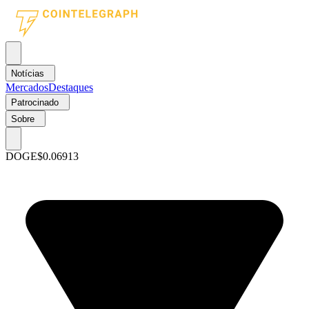
Notícias
Mercados
Destaques
Patrocinado
Sobre
DOGE
$0.06913