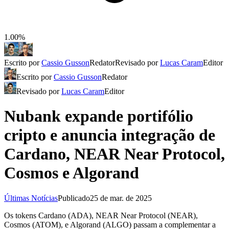
1.00%
Escrito por
Cassio Gusson
Redator
Revisado por
Lucas Caram
Editor
Escrito por
Cassio Gusson
Redator
Revisado por
Lucas Caram
Editor
Nubank expande portifólio
cripto e anuncia integração de
Cardano, NEAR Near Protocol,
Cosmos e Algorand
Últimas Notícias
Publicado
25 de mar. de 2025
Os tokens Cardano (ADA), NEAR Near Protocol (NEAR),
Cosmos (ATOM), e Algorand (ALGO) passam a complementar a