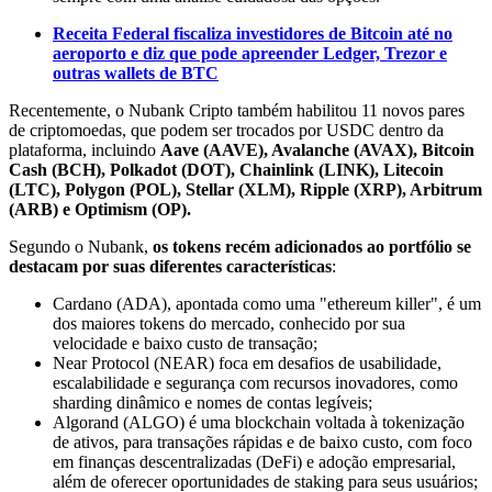
Receita Federal fiscaliza investidores de Bitcoin até no
aeroporto e diz que pode apreender Ledger, Trezor e
outras wallets de BTC
Recentemente, o Nubank Cripto também habilitou 11 novos pares
de criptomoedas, que podem ser trocados por USDC dentro da
plataforma, incluindo
Aave (AAVE), Avalanche (AVAX), Bitcoin
Cash (BCH), Polkadot (DOT), Chainlink (LINK), Litecoin
(LTC), Polygon (POL), Stellar (XLM), Ripple (XRP), Arbitrum
(ARB) e Optimism (OP).
Segundo o Nubank,
os tokens recém adicionados ao portfólio se
destacam por suas diferentes características
:
Cardano (ADA), apontada como uma "ethereum killer", é um
dos maiores tokens do mercado, conhecido por sua
velocidade e baixo custo de transação;
Near Protocol (NEAR) foca em desafios de usabilidade,
escalabilidade e segurança com recursos inovadores, como
sharding dinâmico e nomes de contas legíveis;
Algorand (ALGO) é uma blockchain voltada à tokenização
de ativos, para transações rápidas e de baixo custo, com foco
em finanças descentralizadas (DeFi) e adoção empresarial,
além de oferecer oportunidades de staking para seus usuários;