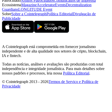
Patrocinado
Artigos Patrocinados
Comunicados de Imprensa
Ecossistema
Magazine
Accelerator
Events
Decentralization
Guardians
LONGITUDE Event
Sobre
Sobre a Cointelegraph
Política Editorial
Divulgação de
Publicidade
A Cointelegraph está comprometida em fornecer jornalismo
independente e de alta qualidade nos setores de cripto, blockchain,
IA e fintech.
Todas as notícias, análises e avaliações são produzidas com total
independência e integridade jornalística. Para mais detalhes sobre
nossos padrões e processos, leia nossa
Política Editorial
.
© Cointelegraph 2013 - 2026
Termos de Serviço e Política de
Privacidade