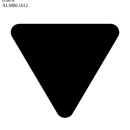
0.08%
XLM
$0.1612