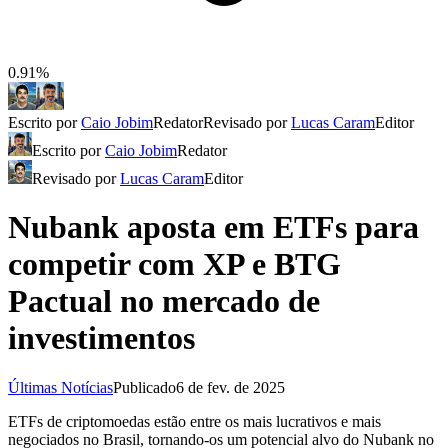
0.91%
Escrito por
Caio Jobim
Redator
Revisado por
Lucas Caram
Editor
Escrito por
Caio Jobim
Redator
Revisado por
Lucas Caram
Editor
Nubank aposta em ETFs para
competir com XP e BTG
Pactual no mercado de
investimentos
Últimas Notícias
Publicado
6 de fev. de 2025
ETFs de criptomoedas estão entre os mais lucrativos e mais
negociados no Brasil, tornando-os um potencial alvo do Nubank no