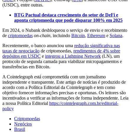
(USDC), entre outras.
BTG Pactual destaca crescimento do setor de DeFi e
aponta criptomoeda que pode disparar 100% em 2025
Em 2024, o Nubank desbloqueou o serviço de envio e recebimento
de
criptomoedas
on-chain
, incluindo
Bitcoin
,
Ethereum
e
Solana
.
Recentemente, o banco anunciou uma
redução significativa nas
taxas de negociação
de criptomoedas,
rendimentos de 4% sobre
depósitos em USDC
e
integrou a Lightning Network
(LN), um
protocolo de segunda camada para viabilizar micropagamentos e
transferências em Bitcoin.
A Cointelegraph está comprometida com um jornalismo
independente e transparente. Este artigo de notícias é produzido de
acordo com a Política Editorial da Cointelegraph e tem como
objetivo fornecer informações precisas e oportunas. Os leitores são
incentivados a verificar as informações de forma independente. Leia
a nossa Política Editorial
https://cointelegraph.com.br/editorial-
policy
Criptomoedas
Negócios
Brasil