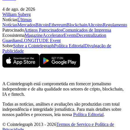
4 de ago. de 2026
William Suberg
Notícias
Últimas
Notícias
Mercados
Bitcoin
Ethereum
Blockchain
Altcoins
Regulamento
Patrocinado
Artigos Patrocinados
Comunicados de Imprensa
Ecossistema
Magazine
Accelerator
Events
Decentralization
Guardians
LONGITUDE Event
Sobre
Sobre a Cointelegraph
Política Editorial
Divulgação de
Publicidade
A Cointelegraph está comprometida em fornecer jornalismo
independente e de alta qualidade nos setores de cripto, blockchain,
IA e fintech.
Todas as notícias, análises e avaliações são produzidas com total
independência e integridade jornalística. Para mais detalhes sobre
nossos padrões e processos, leia nossa
Política Editorial
.
© Cointelegraph 2013 - 2026
Termos de Serviço e Política de
Privacidade