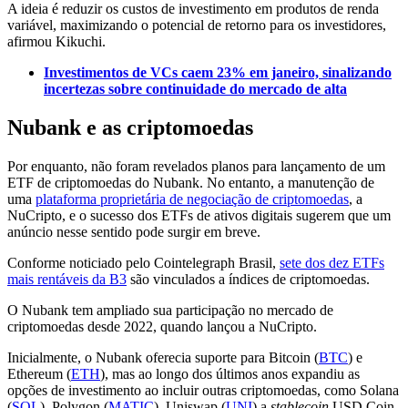
A ideia é reduzir os custos de investimento em produtos de renda
variável, maximizando o potencial de retorno para os investidores,
afirmou Kikuchi.
Investimentos de VCs caem 23% em janeiro, sinalizando
incertezas sobre continuidade do mercado de alta
Nubank e as criptomoedas
Por enquanto, não foram revelados planos para lançamento de um
ETF de criptomoedas do Nubank. No entanto, a manutenção de
uma
plataforma proprietária de negociação de criptomoedas
, a
NuCripto, e o sucesso dos ETFs de ativos digitais sugerem que um
anúncio nesse sentido pode surgir em breve.
Conforme noticiado pelo Cointelegraph Brasil,
sete dos dez ETFs
mais rentáveis da B3
são vinculados a índices de criptomoedas.
O Nubank tem ampliado sua participação no mercado de
criptomoedas desde 2022, quando lançou a NuCripto.
Inicialmente, o Nubank oferecia suporte para Bitcoin (
BTC
) e
Ethereum (
ETH
), mas ao longo dos últimos anos expandiu as
opções de investimento ao incluir outras criptomoedas, como Solana
(
SOL
), Polygon (
MATIC
), Uniswap (
UNI
) a
stablecoin
USD Coin